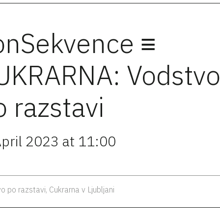
onSekvence ≡
UKRARNA: Vodstv
o razstavi
April 2023 at 11:00
o po razstavi, Cukrarna v Ljubljani