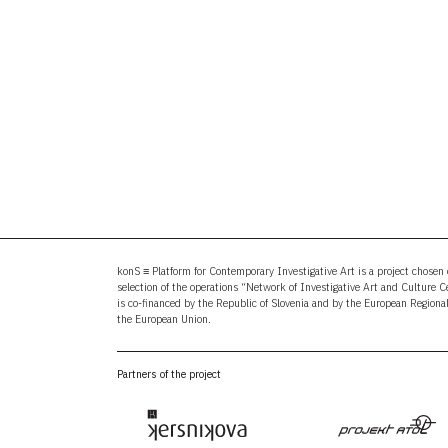
konS ≡ Platform for Contemporary Investigative Art is a project chosen o
selection of the operations “Network of Investigative Art and Culture 
is co-financed by the Republic of Slovenia and by the European Region
the European Union.
Partners of the project