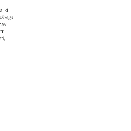
, ki
ožnega
vcev
tri
ti,