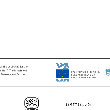
n the public call for the
Centres”. The investment
al Development Fund of