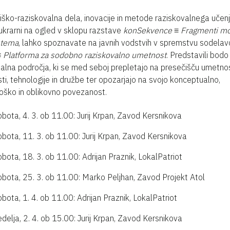
ško-raziskovalna dela, inovacije in metode raziskovalnega učenja
ukrarni na ogled v sklopu razstave
konSekvence ≡ Fragmenti m
stema
, lahko spoznavate na javnih vodstvih v spremstvu sodela
 Platforma za sodobno raziskovalno umetnost
. Predstavili bodo 
jalna področja, ki se med seboj prepletajo na presečišču umetnos
ti, tehnologije in družbe ter opozarjajo na svojo konceptualno,
oško in oblikovno povezanost.
bota, 4. 3. ob 11.00: Jurij Krpan, Zavod Kersnikova
bota, 11. 3. ob 11.00: Jurij Krpan, Zavod Kersnikova
bota, 18. 3. ob 11.00: Adrijan Praznik, LokalPatriot
bota, 25. 3. ob 11.00: Marko Peljhan, Zavod Projekt Atol
bota, 1. 4. ob 11.00: Adrijan Praznik, LokalPatriot
delja, 2. 4. ob 15.00: Jurij Krpan, Zavod Kersnikova