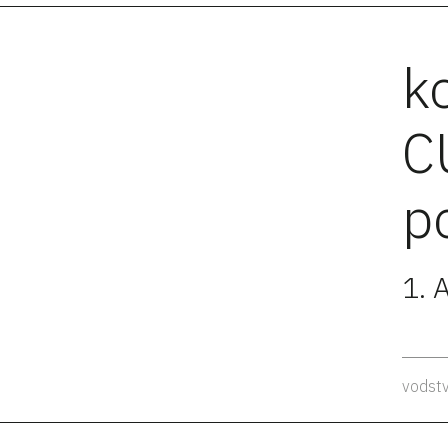
k
C
p
1. 
vodstv