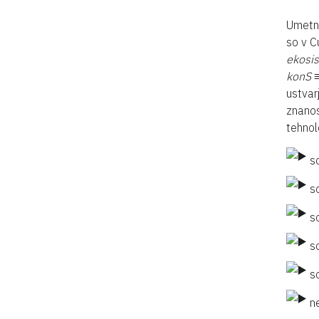
Umetni
so v C
ekosi
konS ≡
ustvar
znanos
tehnol
so
so
so
so
so
ne