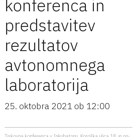
konferenca in
predstavitev
rezultatov
avtonomnega
laboratorija
25. oktobra 2021 ob 12:00
Tiskovna konferenca v Inkubatorju, Koroška ulica 18, in on-