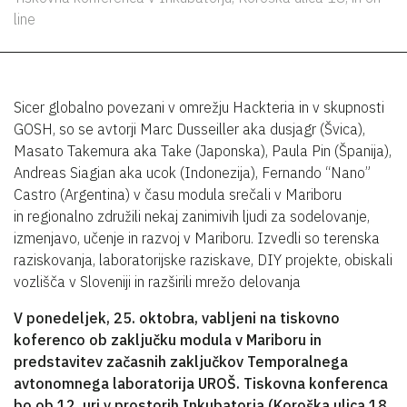
line
Sicer globalno povezani v omrežju Hackteria in v skupnosti
GOSH, so se avtorji Marc Dusseiller aka dusjagr (Švica),
Masato Takemura aka Take (Japonska), Paula Pin (Španija),
Andreas Siagian aka ucok (Indonezija), Fernando “Nano”
Castro (Argentina) v času modula srečali v Mariboru
in regionalno združili nekaj zanimivih ljudi za sodelovanje,
izmenjavo, učenje in razvoj v Mariboru. Izvedli so terenska
raziskovanja, laboratorijske raziskave, DIY projekte, obiskali
vozlišča v Sloveniji in razširili mrežo delovanja
V ponedeljek, 25. oktobra, vabljeni na tiskovno
koferenco ob zaključku modula v Mariboru in
predstavitev začasnih zaključkov Temporalnega
avtonomnega laboratorija UROŠ. Tiskovna konferenca
bo ob 12. uri v prostorih Inkubatorja (Koroška ulica 18,