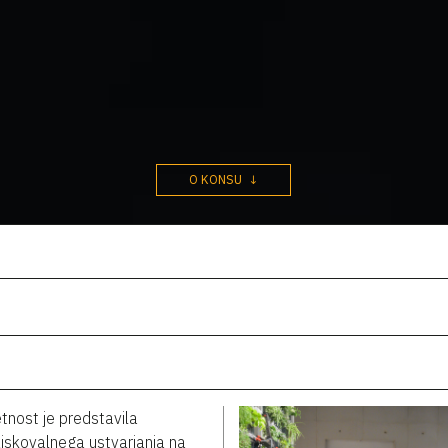
O KONSU
nost je predstavila
skovalnega ustvarjanja na