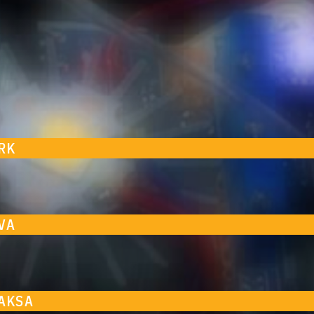
RK
VA
AKSA