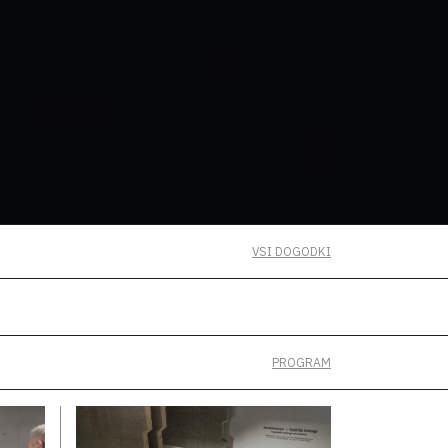
VSI DOGODKI
PROGRAM