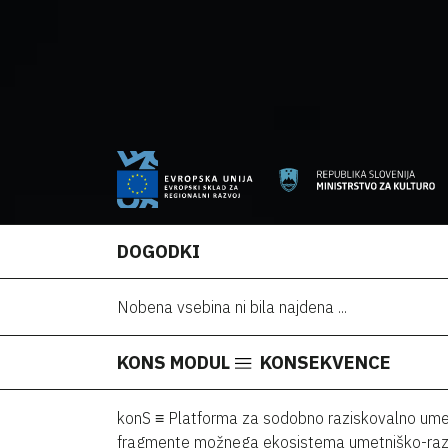
DOGODKI
Nobena vsebina ni bila najdena ...
KONS MODUL
KONSEKVENCE
konS ≡ Platforma za sodobno raziskovalno umet
fragmente možnega ekosistema umetniško-razi