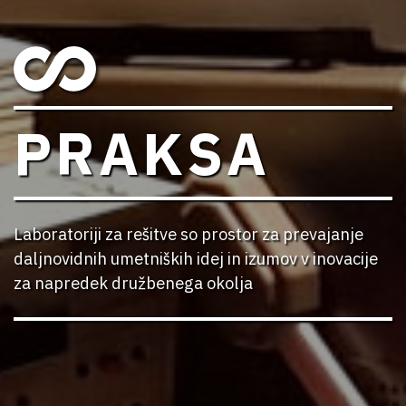
PRAKSA
Laboratoriji za rešitve so prostor za prevajanje
daljnovidnih umetniških idej in izumov v inovacije
za napredek družbenega okolja