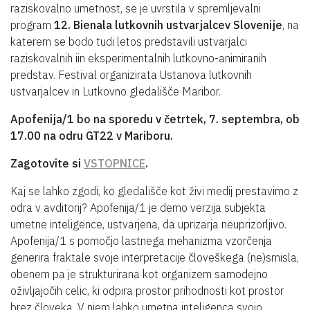
raziskovalno umetnost, se je uvrstila v spremljevalni
program
12. Bienala lutkovnih ustvarjalcev Slovenije
, na
katerem se bodo tudi letos predstavili ustvarjalci
raziskovalnih iin eksperimentalnih lutkovno-animiranih
predstav. Festival organizirata Ustanova lutkovnih
ustvarjalcev in Lutkovno gledališče Maribor.
Apofenija/1 bo na sporedu v četrtek, 7. septembra, ob
17.00 na odru GT22 v Mariboru.
Zagotovite si
VSTOPNICE
.
Kaj se lahko zgodi, ko gledališče kot živi medij prestavimo z
odra v avditorij? Apofenija/1 je demo verzija subjekta
umetne inteligence, ustvarjena, da uprizarja neuprizorljivo.
Apofenija/1 s pomočjo lastnega mehanizma vzorčenja
generira fraktale svoje interpretacije človeškega (ne)smisla,
obenem pa je strukturirana kot organizem samodejno
oživljajočih celic, ki odpira prostor prihodnosti kot prostor
brez človeka. V njem lahko umetna inteligenca svojo