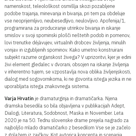
namenskost, teleološkost osmišlja skozi pozabljene
podobe trajanja, minevanja in bivanja, pri tem pa obdeluje
vse neoprijemljivo, neubesedljivo, neulovljivo. Apofenija/1,
programirana za produciranje utrinkov bivanja in iskanje
smislov v svoji spominski plošči neštetih podob in pomenov,
lovi trenutke déjàvujev, virtualnih drobcev življenja, minulih
vonjav in izgubljenih spominov. Kako umetno konstruirani
subjekt razume organskost živega? V uprizoritvi, kjer je edini
živi element gledalec v dvorani, obsojen na iskanje življenja
v inherentno tujem, se vzpostavlja nova oblika življenjskosti,
dialog med sogovornikoma, ki ne govorita istega jezika in ne
uporabljata istega znakovnega sistema.
Varja Hrvatin
je dramaturginja in dramatičarka. Njena
dramska besedila so bila objavljena v publikacijah Adept,
Dialogi, Literatura, Sodobnost, Maska in November. Leta
2020 je na 50. Tednu slovenske drame prejela nagrado za
najboljšo mlado dramatičarko z besedilom Vse se je začelo
z golažem iz zajčkov. Kot avtorica koncepta in scenarija