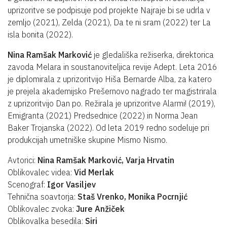
uprizoritve se podpisuje pod projekte Najraje bi se udrla v
zemljo (2021), Zelda (2021), Da te ni sram (2022) ter La
isla bonita (2022).
Nina Ramšak Marković
je gledališka režiserka, direktorica
zavoda Melara in soustanoviteljica revije Adept. Leta 2016
je diplomirala z uprizoritvijo Hiša Bernarde Alba, za katero
je prejela akademijsko Prešernovo nagrado ter magistrirala
z uprizoritvijo Dan po. Režirala je uprizoritve Alarmi! (2019),
Emigranta (2021) Predsednice (2022) in Norma Jean
Baker Trojanska (2022). Od leta 2019 redno sodeluje pri
produkcijah umetniške skupine Mismo Nismo.
Avtorici:
Nina Ramšak Marković, Varja Hrvatin
Oblikovalec videa:
Vid Merlak
Scenograf:
Igor Vasiljev
Tehnična soavtorja:
Staš Vrenko, Monika Pocrnjić
Oblikovalec zvoka:
Jure Anžiček
Oblikovalka besedila:
Siri