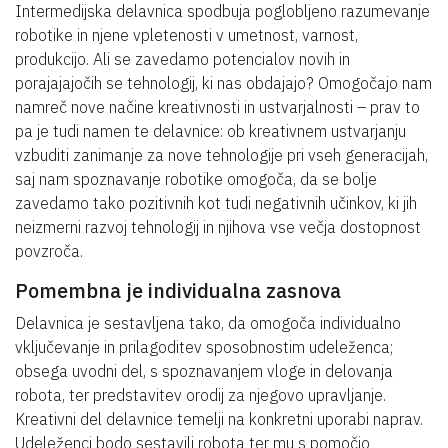
Intermedijska delavnica spodbuja poglobljeno razumevanje
robotike in njene vpletenosti v umetnost, varnost,
produkcijo. Ali se zavedamo potencialov novih in
porajajajočih se tehnologij, ki nas obdajajo? Omogočajo nam
namreč nove načine kreativnosti in ustvarjalnosti – prav to
pa je tudi namen te delavnice: ob kreativnem ustvarjanju
vzbuditi zanimanje za nove tehnologije pri vseh generacijah,
saj nam spoznavanje robotike omogoča, da se bolje
zavedamo tako pozitivnih kot tudi negativnih učinkov, ki jih
neizmerni razvoj tehnologij in njihova vse večja dostopnost
povzroča.
Pomembna je individualna zasnova
Delavnica je sestavljena tako, da omogoča individualno
vključevanje in prilagoditev sposobnostim udeleženca;
obsega uvodni del, s spoznavanjem vloge in delovanja
robota, ter predstavitev orodij za njegovo upravljanje.
Kreativni del delavnice temelji na konkretni uporabi naprav.
Udeleženci bodo sestavili robota ter mu s pomočjo