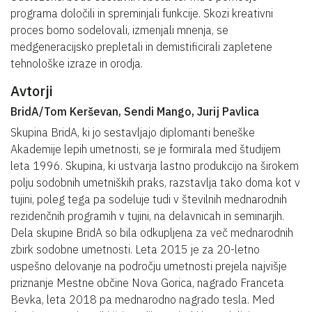
programa določili in spreminjali funkcije. Skozi kreativni
proces bomo sodelovali, izmenjali mnenja, se
medgeneracijsko prepletali in demistificirali zapletene
tehnološke izraze in orodja.
Avtorji
BridA/Tom Kerševan, Sendi Mango, Jurij Pavlica
Skupina BridA, ki jo sestavljajo diplomanti beneške
Akademije lepih umetnosti, se je formirala med študijem
leta 1996. Skupina, ki ustvarja lastno produkcijo na širokem
polju sodobnih umetniških praks, razstavlja tako doma kot v
tujini, poleg tega pa sodeluje tudi v številnih mednarodnih
rezidenčnih programih v tujini, na delavnicah in seminarjih.
Dela skupine BridA so bila odkupljena za več mednarodnih
zbirk sodobne umetnosti. Leta 2015 je za 20-letno
uspešno delovanje na področju umetnosti prejela najvišje
priznanje Mestne občine Nova Gorica, nagrado Franceta
Bevka, leta 2018 pa mednarodno nagrado tesla. Med