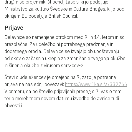
drugim so prejemniki štipendij Iaspis, ki jo podeljuje
Ministrstvo za kulturo Švedske in Culture Bridges, ki jo pod
okriljem EU podeljuje British Council.
Prijave
Delavnice so namenjene otrokom med 9. in 14. letom in so
brezplačne. Za udeležbo ni potrebnega predznanja in
dodatnega orodja. Delavnice se izvajajo ob upoštevanju
odlokov o začasnih ukrepih za zmanjšanje tveganja okužbe
in širjenja okužbe z virusom sars-cov-2.
Število udeležencev je omejeno na 7, zato je potrebna
prijava na naslednji povezavi:
https://www.1ka.si/a/332766
V primeru, da bo število prijavljenih preseglo 7, vas o tem
ter o morebitnem novem datumu izvedbe delavnice tudi
obvestili.