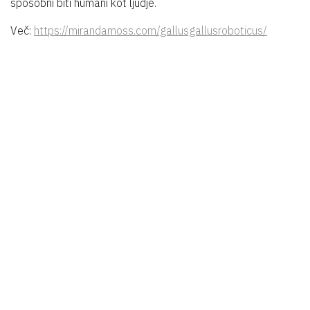
sposobni biti humani kot ljudje.
Več:
https://mirandamoss.com/gallusgallusroboticus/