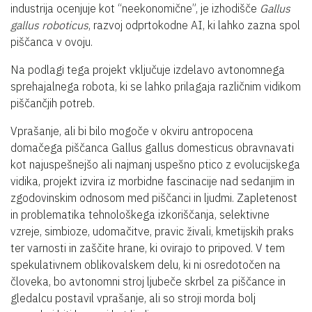
industrija ocenjuje kot “neekonomične”, je izhodišče
Gallus
gallus roboticus
, razvoj odprtokodne AI, ki lahko zazna spol
piščanca v ovoju.
Na podlagi tega projekt vključuje izdelavo avtonomnega
sprehajalnega robota, ki se lahko prilagaja različnim vidikom
piščančjih potreb.
Vprašanje, ali bi bilo mogoče v okviru antropocena
domačega piščanca Gallus gallus domesticus obravnavati
kot najuspešnejšo ali najmanj uspešno ptico z evolucijskega
vidika, projekt izvira iz morbidne fascinacije nad sedanjim in
zgodovinskim odnosom med piščanci in ljudmi. Zapletenost
in problematika tehnološkega izkoriščanja, selektivne
vzreje, simbioze, udomačitve, pravic živali, kmetijskih praks
ter varnosti in zaščite hrane, ki ovirajo to pripoved. V tem
spekulativnem oblikovalskem delu, ki ni osredotočen na
človeka, bo avtonomni stroj ljubeče skrbel za piščance in
gledalcu postavil vprašanje, ali so stroji morda bolj