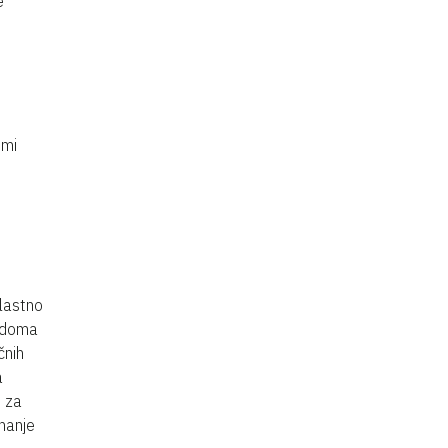
e
imi
 lastno
o doma
čnih
a
 za
nanje