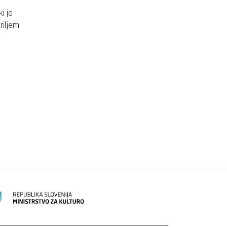
i jo
riljem