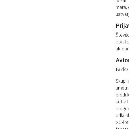
je zan
mere, 
ustvar
Prija
Števil
borut.
ukrepi
Avtor
BridA/
Skupin
umetno
produk
kot v 
progra
odkupl
20-let