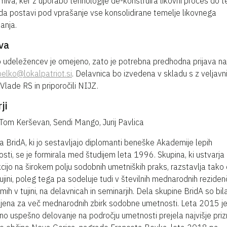
imiva, ker z uporabo tehnologije de-konstruira likovni proces do t
da postavi pod vprašanje vse konsolidirane temelje likovnega
janja.
va
o udeležencev je omejeno, zato je potrebna predhodna prijava na
pelko@lokalpatriot.si
. Delavnica bo izvedena v skladu s z veljavn
 Vlade RS in priporočili NIJZ.
ji
Tom Kerševan, Sendi Mango, Jurij Pavlica
a BridA, ki jo sestavljajo diplomanti beneške Akademije lepih
sti, se je formirala med študijem leta 1996. Skupina, ki ustvarja
cijo na širokem polju sodobnih umetniških praks, razstavlja tak
tujini, poleg tega pa sodeluje tudi v številnih mednarodnih reziden
mih v tujini, na delavnicah in seminarjih. Dela skupine BridA so bil
jena za več mednarodnih zbirk sodobne umetnosti. Leta 2015 je
no uspešno delovanje na področju umetnosti prejela najvišje priz