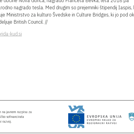
 občine Nova Gorica, nagrado Franceta Bevka, leta 2018 pa
odno nagrado tesla. Med drugim so prejemniki štipendij Iaspis, k
uje Ministrstvo za kulturo Švedske in Culture Bridges, ki jo pod ok
ljuje British Council. //
ida-kud.si
an na javnem razpisu za
ožbo sofinancirata
i razvoj.