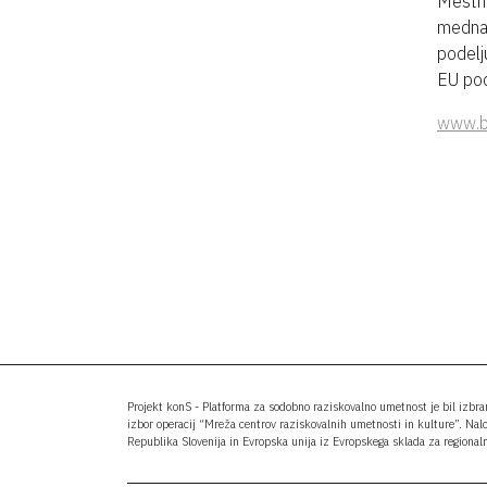
Mestne
mednar
podelj
EU pode
www.br
Projekt konS - Platforma za sodobno raziskovalno umetnost je bil izbr
izbor operacij “Mreža centrov raziskovalnih umetnosti in kulture”. Nal
Republika Slovenija in Evropska unija iz Evropskega sklada za regionaln