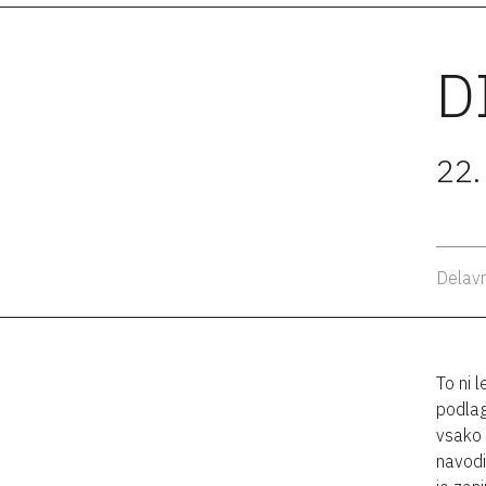
D
22.
Delavn
To ni 
podlag
vsako 
navodi