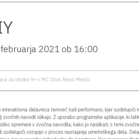
IY
 februarja 2021 ob 16:00
ica za otroke 9+ v MC Oton, Novo Mesto
le interaktivna delavnica temveč tudi performans, kjer sodelujoči 
i zvočnih navodil slikajo. Z uporabo programske aplikacije, ki lah
sliko spremeni v zvočna navodila, kako jo naslikati; s temi zvočn
li sodelujoči vstopijo v proces nastajanja umetniškega dela. Del