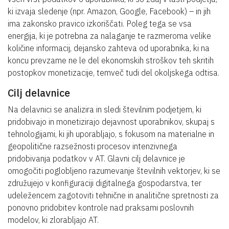
ki izvaja sledenje (npr. Amazon, Google, Facebook) – in jih
ima zakonsko pravico izkoriščati. Poleg tega se vsa
energija, ki je potrebna za nalaganje te razmeroma velike
količine informacij, dejansko zahteva od uporabnika, ki na
koncu prevzame ne le del ekonomskih stroškov teh skritih
postopkov monetizacije, temveč tudi del okoljskega odtisa.
Cilj delavnice
Na delavnici se analizira in sledi številnim podjetjem, ki
pridobivajo in monetizirajo dejavnost uporabnikov, skupaj s
tehnologijami, ki jih uporabljajo, s fokusom na materialne in
geopolitične razsežnosti procesov intenzivnega
pridobivanja podatkov v AT. Glavni cilj delavnice je
omogočiti poglobljeno razumevanje številnih vektorjev, ki se
združujejo v konfiguraciji digitalnega gospodarstva, ter
udeležencem zagotoviti tehnične in analitične spretnosti za
ponovno pridobitev kontrole nad praksami poslovnih
modelov, ki zlorabljajo AT.