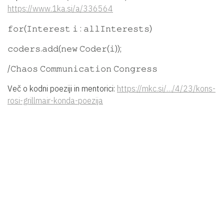
https://www.1ka.si/a/336564
𝚏𝚘𝚛(𝙸𝚗𝚝𝚎𝚛𝚎𝚜𝚝 𝚒 : 𝚊𝚕𝚕𝙸𝚗𝚝𝚎𝚛𝚎𝚜𝚝𝚜)
𝚌𝚘𝚍𝚎𝚛𝚜.𝚊𝚍𝚍(𝚗𝚎𝚠 𝙲𝚘𝚍𝚎𝚛(𝚒));
/𝙲𝚑𝚊𝚘𝚜 𝙲𝚘𝚖𝚖𝚞𝚗𝚒𝚌𝚊𝚝𝚒𝚘𝚗 𝙲𝚘𝚗𝚐𝚛𝚎𝚜𝚜
Več o kodni poeziji in mentorici:
https://mkc.si/…/4/23/kons-
rosi-grillmair-konda-poezija