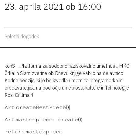
23. aprila 2021 ob 16:00
Spletni dogodek
konS – Platforma za sodobno raziskovalno umetnost, MKC
Črka in Slam zverine ob Dnevu knjige vabijo na delavnico
Kodne poezije, ki jo bo izvedla umetnica, programerka in
predavateljica na področju umetnosti, kulture in tehnologije
Rosi Grillmair!
𝙰𝚛𝚝 𝚌𝚛𝚎𝚊𝚝𝚎𝙱𝚎𝚜𝚝𝙿𝚒𝚎𝚌𝚎(){
𝙰𝚛𝚝 𝚖𝚊𝚜𝚝𝚎𝚛𝚙𝚒𝚎𝚌𝚎 = 𝚌𝚛𝚎𝚊𝚝𝚎();
𝚛𝚎𝚝𝚞𝚛𝚗 𝚖𝚊𝚜𝚝𝚎𝚛𝚙𝚒𝚎𝚌𝚎;