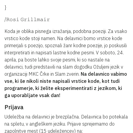
}
/𝚁𝚘𝚜𝚒 𝙶𝚛𝚒𝚕𝚕𝚖𝚊𝚒𝚛
Koda je oblika pisnega izražanja, podobna poeziji. Za vsako
vrstico kode stoji namen. Na delavnici bomo vrstice kode
primerjali s poezijo, spoznali žanr kodne poezije, jo poskusili
interpretirati in napisati lastne kodne pesmi. V soboto, 24.
aprila, pa boste lahko svoje pesmi, ki so nastale na
delavnici, tudi predstavili na slam dogodku Ožuljeni jezik v
organizaciji MKC Črke in Slam zverin.
Na delavnico vabimo
vse, ki še nikoli niste napisali vrstice kode, kot tudi
programerje, ki želite eksperimentirati z jezikom, ki
ga uporabljate vsak dan!
Prijava
Udeležba na delavnici je brezplačna. Delavnica bo potekala
na spletu, v angleškem jeziku. Prijave sprejemamo do
zapolnitve mest (15 udeležencev) na: