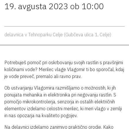
19. avgusta 2023 ob 10:00
delavnica v Tehnoparku Celje (Gubčeva ulica 1, Celje)
Potrebuješ pomoč pri oskrbovanju svojih rastlin s pravšnjimi
količinami vode? Merilec vlage Vlagomir ti bo sporočal, kdaj
je vode preveč, premalo ali ravno prav.
Ob ustvarjanju Vlagomira razmišljamo o možnostih, ki jih
ponujata mehanika in elektronika pri negovanju rastlin. S
pomočjo mikrokontrolerja, senzorja in ostalih električnih
elementov izdelamo celostni merilec, ki meri vlago v zemlji
in nas opozarja na kvaliteto pogojev.
Na delavnici izdelamo zanimivo praktično orodje. Kako