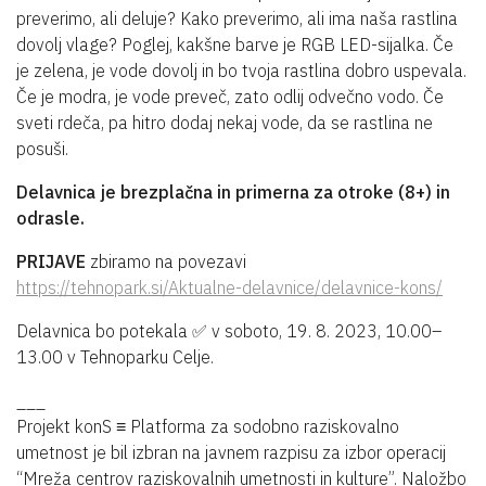
preverimo, ali deluje? Kako preverimo, ali ima naša rastlina
dovolj vlage? Poglej, kakšne barve je RGB LED-sijalka. Če
je zelena, je vode dovolj in bo tvoja rastlina dobro uspevala.
Če je modra, je vode preveč, zato odlij odvečno vodo. Če
sveti rdeča, pa hitro dodaj nekaj vode, da se rastlina ne
posuši.
Delavnica je brezplačna in primerna za otroke (8+) in
odrasle.
PRIJAVE
zbiramo na povezavi
https://tehnopark.si/Aktualne-delavnice/delavnice-kons/
Delavnica bo potekala ✅ v soboto, 19. 8. 2023, 10.00–
13.00 v Tehnoparku Celje.
___
Projekt konS ≡ Platforma za sodobno raziskovalno
umetnost je bil izbran na javnem razpisu za izbor operacij
“Mreža centrov raziskovalnih umetnosti in kulture”. Naložbo