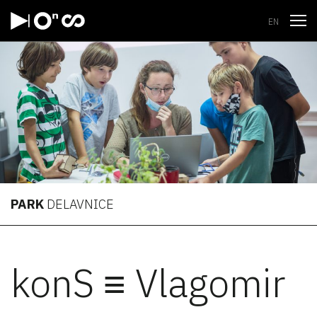
Odpri
EN
PARK
DELAVNICE
konS ≡ Vlagomir