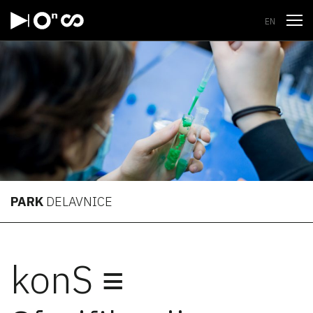
Odpri
EN
PARK
DELAVNICE
konS ≡