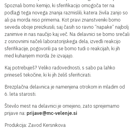
Spoznali bomo kemijo, ki sferifikacijo omogoča ter na
podlagi tega novega znanja razmislili, katera živila zanjo so
ali pa morda niso primerna. Kot pravi znanstveniki bomo
seveda oboje preizkusili, saj časih so ravno “napake” najbolj
zanimive in nas naučijo kaj več. Na delavnici se bomo srečali
z osnovnimi načeli laboratorijskega dela, izvedli reakcijo
sferifikacije, pogovorili pa se bomo tudi o reakcijah, ki jih
med kuhanjem morda že izvajajo.
Kaj potrebuješ? Veliko radovednosti, s sabo pa lahko
prineseš tekočine, ki ki jih želiš sferificirati.
Brezplačna delavnica je namenjena otrokom in mladim od
6. leta starosti.
Število mest na delavnici je omejeno, zato sprejemamo
prijave na:
prijave@mc-velenje.si
Produkcija: Zavod Kersnikova