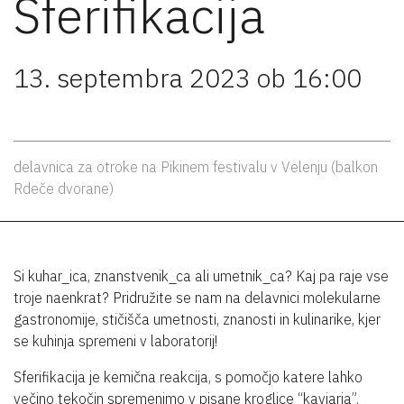
Sferifikacija
13. septembra 2023 ob 16:00
delavnica za otroke na Pikinem festivalu v Velenju (balkon
Rdeče dvorane)
Si kuhar_ica, znanstvenik_ca ali umetnik_ca? Kaj pa raje vse
troje naenkrat? Pridružite se nam na delavnici molekularne
gastronomije, stičišča umetnosti, znanosti in kulinarike, kjer
se kuhinja spremeni v laboratorij!
Sferifikacija je kemična reakcija, s pomočjo katere lahko
večino tekočin spremenimo v pisane kroglice “kaviarja”.