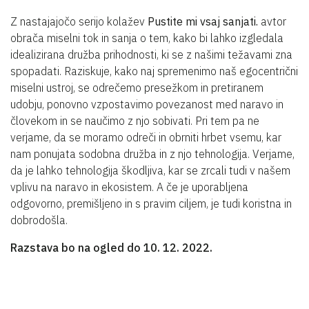
Z nastajajočo serijo kolažev
Pustite mi vsaj sanjati.
avtor
obrača miselni tok in sanja o tem, kako bi lahko izgledala
idealizirana družba prihodnosti, ki se z našimi težavami zna
spopadati. Raziskuje, kako naj spremenimo naš egocentrični
miselni ustroj, se odrečemo presežkom in pretiranem
udobju, ponovno vzpostavimo povezanost med naravo in
človekom in se naučimo z njo sobivati. Pri tem pa ne
verjame, da se moramo odreči in obrniti hrbet vsemu, kar
nam ponujata sodobna družba in z njo tehnologija. Verjame,
da je lahko tehnologija škodljiva, kar se zrcali tudi v našem
vplivu na naravo in ekosistem. A če je uporabljena
odgovorno, premišljeno in s pravim ciljem, je tudi koristna in
dobrodošla.
Razstava bo na ogled do 10. 12. 2022.