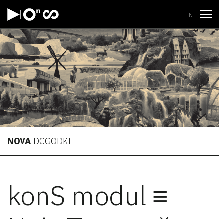
Odpri
EN
NOVA
DOGODKI
konS modul ≡