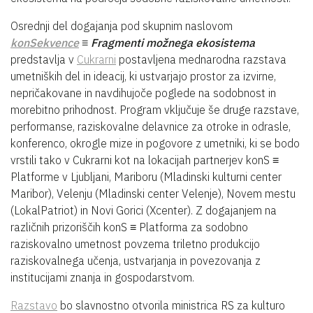
Osrednji del dogajanja pod skupnim naslovom
konSekvence
≡ Fragmenti možnega ekosistema
predstavlja v
Cukrarni
postavljena mednarodna razstava
umetniških del in ideacij, ki ustvarjajo prostor za izvirne,
nepričakovane in navdihujoče poglede na sodobnost in
morebitno prihodnost. Program vključuje še druge razstave,
performanse, raziskovalne delavnice za otroke in odrasle,
konferenco, okrogle mize in pogovore z umetniki, ki se bodo
vrstili tako v Cukrarni kot na lokacijah partnerjev konS ≡
Platforme v Ljubljani, Mariboru (Mladinski kulturni center
Maribor), Velenju (Mladinski center Velenje), Novem mestu
(LokalPatriot) in Novi Gorici (Xcenter). Z dogajanjem na
različnih prizoriščih konS ≡ Platforma za sodobno
raziskovalno umetnost povzema triletno produkcijo
raziskovalnega učenja, ustvarjanja in povezovanja z
institucijami znanja in gospodarstvom.
Razstavo
bo slavnostno otvorila ministrica RS za kulturo