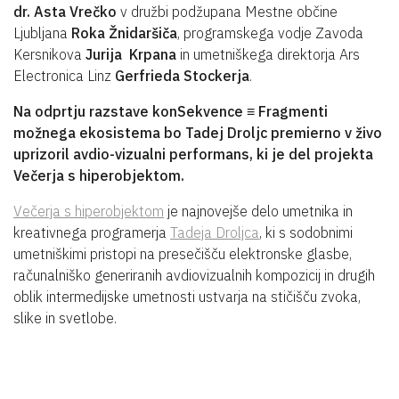
dr.
Asta
Vrečko
v družbi podžupana Mestne občine
Ljubljana
Roka Žnidaršiča
, programskega vodje Zavoda
Kersnikova
Jurija Krpana
in umetniškega direktorja Ars
Electronica Linz
Gerfrieda Stockerja
.
Na odprtju razstave konSekvence ≡ Fragmenti
možnega ekosistema bo Tadej Droljc premierno v živo
uprizoril avdio-vizualni performans, ki je del projekta
Večerja s hiperobjektom.
Večerja s hiperobjektom
je najnovejše delo umetnika in
kreativnega programerja
Tadeja Droljca
, ki s sodobnimi
umetniškimi pristopi na presečišču elektronske glasbe,
računalniško generiranih avdiovizualnih kompozicij in drugih
oblik intermedijske umetnosti ustvarja na stičišču zvoka,
slike in svetlobe.