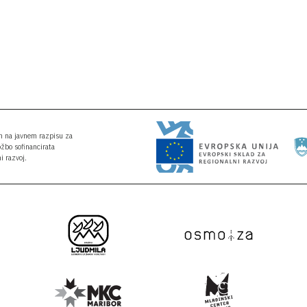
an na javnem razpisu za
ožbo sofinancirata
i razvoj.