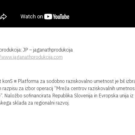
produkcija: JP – jaganathprodukcija
//www.jaganathprodukcija.com
t konS ≡ Platforma za sodobno raziskovalno umetnost je bil izbr
 razpisu za izbor operacij “Mreža centrov raziskovalnih umetnost
e”. Naložbo sofinancirata Republika Slovenija in Evropska unija iz
kega sklada za regionalni razvoj.