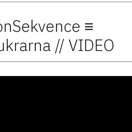
onSekvence ≡
ukrarna // VIDEO