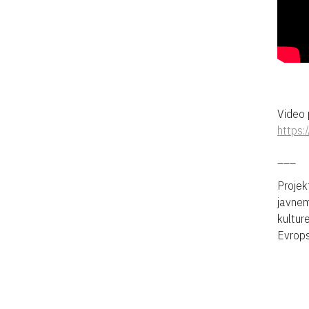
Video 
https:
___
Projek
javnem
kultur
Evrops