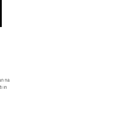
an na
i in