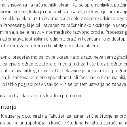
imo izrisovanja na računalniški ekran. Kaj so spremenljivke, pogojn
 nizi in funkcije, kako jih uporabiti za risanje, oblikovanje, animiranj
je oblik na ekranu? To izvemo skozi delo z odprtokodnim progr
m Processing, ki je bil ustvarjen za računalniško skiciranje in učenj
miranja, a se je razvil v intermedijsko razvojno orodje. Processing
a alternativa lastniškim orodjem z dragimi licencami, ki je dostop
 otrokom, začetnikom in ljubiteljskim ustvarjalcem.
avnici predstavimo osnovne ukaze, nato z razumevanjem zgradil
ksnejše programe, zato je primerna tudi za tiste brez programe
nj ali računalniškega znanja. Cilj delavnice je pokazati, da progra
ina, ki zahteva prirojene sposobnosti ali fascinacijo z računalniki,
jo lahko pograbi prav vsakdo – in se pri tem ustvarjalno zabava
ica bo trajala dve uri, s kratkim premorom.
ntorju
 Krauser je diplomiral na Fakulteti za humanistične študije na pr
i študiji in antropologija in končuje študij na Fakulteti za računaln