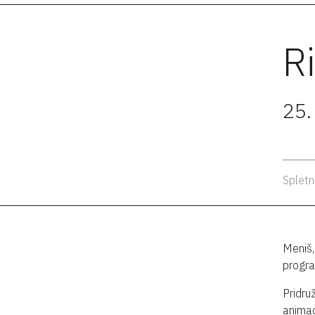
R
25.
Spletn
Meniš,
progra
Pridruž
animac