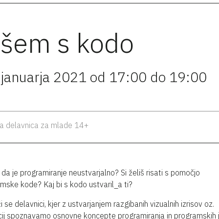
išem s kodo
 januarja 2021 od 17:00 do 19:00
a delavnica za mlade 14+
 da je programiranje neustvarjalno? Si želiš risati s pomočjo
mske kode? Kaj bi s kodo ustvaril_a ti?
i se delavnici, kjer z ustvarjanjem razgibanih vizualnih izrisov oz.
ij spoznavamo osnovne koncepte programiranja in programskih 