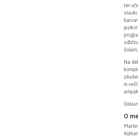
ter uč
stavki,
barvan
jeziko
progra
odličn
šolam,
Na del
komple
izkuše
ni vešč
ampak 
Delavn
O me
Martin
Kulturn