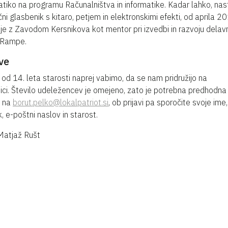
atiko na programu Računalništva in informatike. Kadar lahko, na
ični glasbenik s kitaro, petjem in elektronskimi efekti, od aprila 2
je z Zavodom Kersnikova kot mentor pri izvedbi in razvoju delavn
 Rampe.
ve
od 14. leta starosti naprej vabimo, da se nam pridružijo na
ici. Število udeležencev je omejeno, zato je potrebna predhodna
a na
borut.pelko@lokalpatriot.si
, ob prijavi pa sporočite svoje ime,
k, e-poštni naslov in starost.
Matjaž Rušt