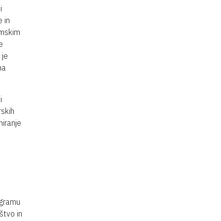
i
e in
amskim
e
 je
na
i
rskih
miranje
.
ogramu
ištvo in