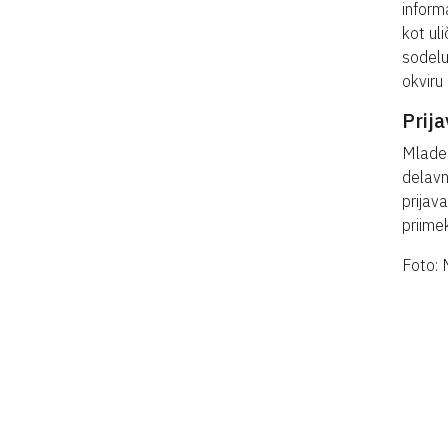
inform
kot ul
sodelu
okviru
Prija
Mlade 
delavn
prijav
priime
Foto: 