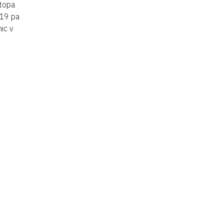
stopa
019 pa
ic v