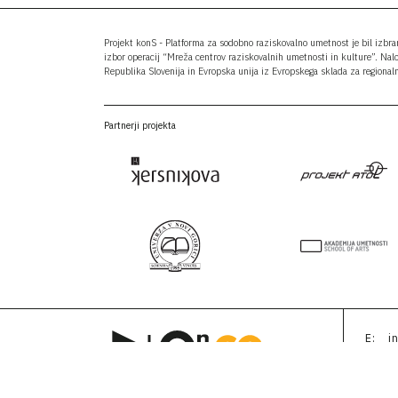
Projekt konS - Platforma za sodobno raziskovalno umetnost je bil izbr
izbor operacij “Mreža centrov raziskovalnih umetnosti in kulture”. Nal
Republika Slovenija in Evropska unija iz Evropskega sklada za regionaln
Partnerji projekta
E:
i
PR:
p
FB:
f