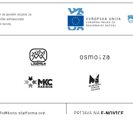
an na javnem razpisu za
ožbo sofinancirata
i razvoj.
PRIJAVA NA
E-NOVICE
nfo@kons-platforma.org
r@kons-platforma.org
Vpišite svoj e-naslov
acebook.com/kons.platform