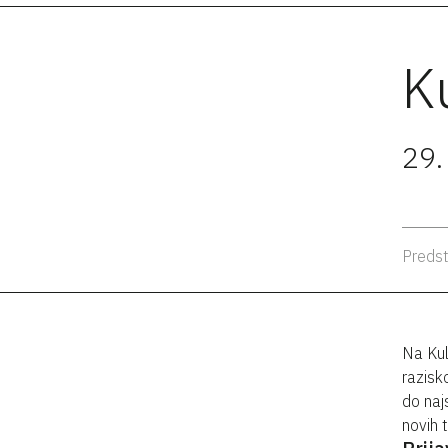
K
29.
Predst
Na Kul
razisk
do naj
novih 