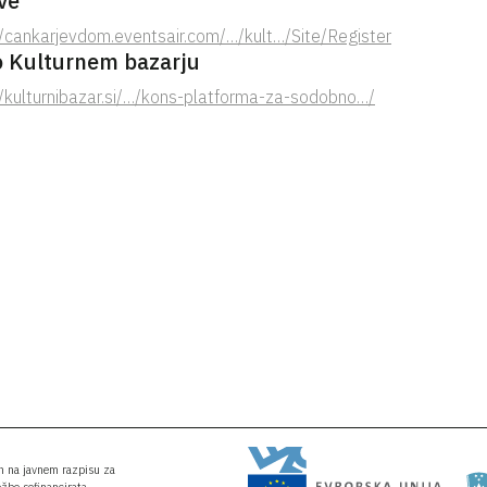
ve
//cankarjevdom.eventsair.com/…/kult…/Site/Register
o Kulturnem bazarju
//kulturnibazar.si/…/kons-platforma-za-sodobno…/
an na javnem razpisu za