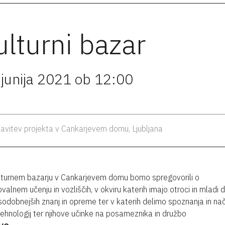
ulturni bazar
 junija 2021 ob 12:00
avitev projekta v Cankarjevem domu, Ljubljana
turnem bazarju v Cankarjevem domu bomo spregovorili o
ovalnem učenju in vozliščih, v okviru katerih imajo otroci in mladi
sodobnejših znanj in opreme ter v katerih delimo spoznanja in na
tehnologij ter njihove učinke na posameznika in družbo