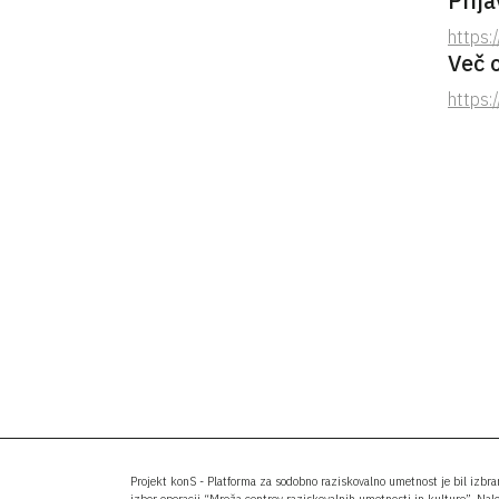
Prija
https:
Več 
https:
Projekt konS - Platforma za sodobno raziskovalno umetnost je bil izbr