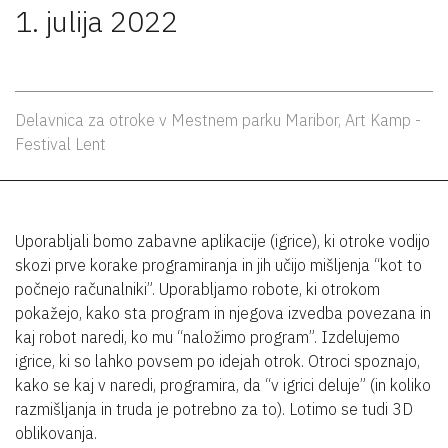
1. julija 2022
Delavnica za otroke v Mestnem parku Maribor, Art Kamp -
Festival Lent
Uporabljali bomo zabavne aplikacije (igrice), ki otroke vodijo
skozi prve korake programiranja in jih učijo mišljenja “kot to
počnejo računalniki”. Uporabljamo robote, ki otrokom
pokažejo, kako sta program in njegova izvedba povezana in
kaj robot naredi, ko mu “naložimo program”. Izdelujemo
igrice, ki so lahko povsem po idejah otrok. Otroci spoznajo,
kako se kaj v naredi, programira, da “v igrici deluje” (in koliko
razmišljanja in truda je potrebno za to). Lotimo se tudi 3D
oblikovanja.