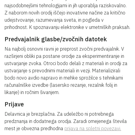
najsodobnejšimi tehnologijami in jih uporablja raziskovalno.
Z naborom novih orodij iščejo inovativne načine za kritično
udejstvovanje, razumevanja sveta, in pogleda v
prihodnost.
K spoznavanju elektronike v umetniških praksah.
Predvajalnik glasbe/zvočnih datotek
Na najbolj osnovni ravni je preprost zvočni predvajalnik. V
razširjeni obliki pa postane orodje za eksperimentiranje in
ustvarjanje zvoka. Otroci bodo delali z materiali in orodji za
ustvarjanje s prevodnimi materiali in vezji. Materializirali
bodo novo avdio napravo in mehke sprožilce s tehnikami
računalniške izvedbe (lasersko rezanje, rezalnik folij in
likanje) in ročnim šivanjem.
Prijave
Delavnica je brezplačna. Za udeležbo ni potrebnega
predznanja in dodatnega orodja. Zaradi omejenega števila
mest je obvezna predhodna
prijava na spletni povezavi.