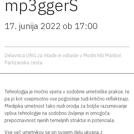
mp3ggerS
17. junija 2022 ob 17:00
Delavnica UNG za mlade in odrasle v Modni hiši Maribor,
Partizanska cesta
Tehnologija je močno vpeta v sodobne umetniške prakse, te
pa jo kot vseprisotno vse pogosteje tudi kritično reflektirajo.
Medijska umetnost tako nudi orodja za boljše razumevanje
vpliva tehnologije na sodobno življenje in omogoča
prepoznavnost njenih temeljnih struktur in potenciala.
Vse več umetnikov se pri svojem delu ukvarja z