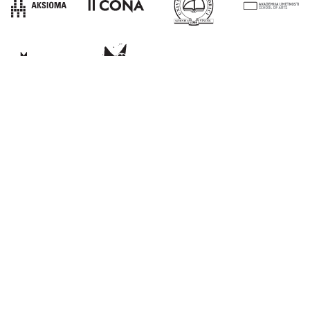
E:
info@kons-platforma.org
PR:
pr@kons-platforma.org
FB:
facebook.com/kons.platform
IG:
instagram.com/kons_platform