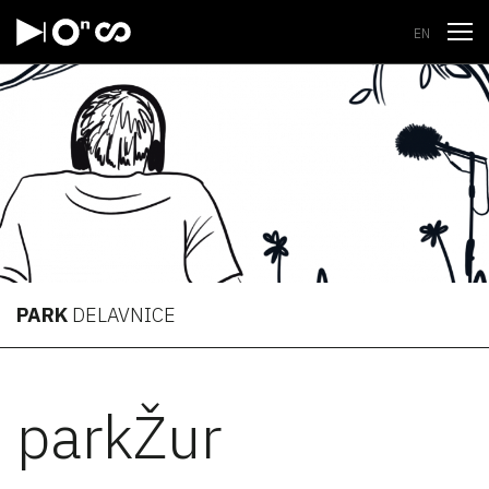
Odpri
EN
PARK
DELAVNICE
parkŽur