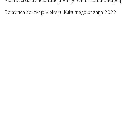
Mentorici delavnice: Tadeja Pungerčar in Barbara Kapelj
Delavnica se izvaja v okvirju Kulturnega bazarja 2022.