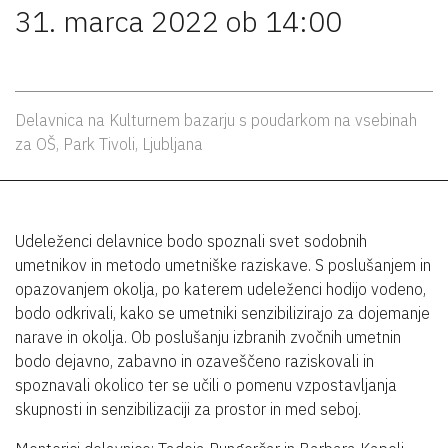
31. marca 2022 ob 14:00
Delavnica na Kulturnem bazarju s poudarkom na vsebinah
za OŠ, Park Tivoli, Ljubljana
Udeleženci delavnice bodo spoznali svet sodobnih
umetnikov in metodo umetniške raziskave. S poslušanjem in
opazovanjem okolja, po katerem udeleženci hodijo vodeno,
bodo odkrivali, kako se umetniki senzibilizirajo za dojemanje
narave in okolja. Ob poslušanju izbranih zvočnih umetnin
bodo dejavno, zabavno in ozaveščeno raziskovali in
spoznavali okolico ter se učili o pomenu vzpostavljanja
skupnosti in senzibilizaciji za prostor in med seboj.