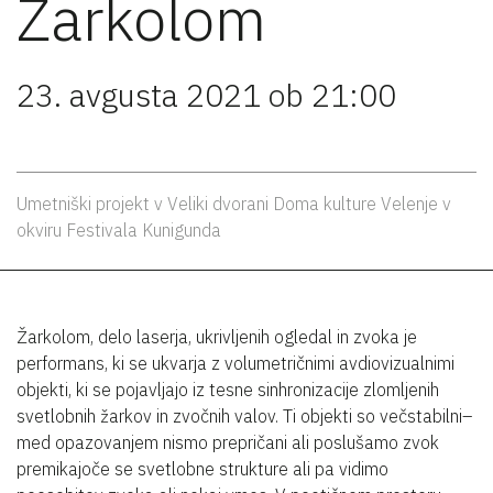
Žarkolom
23. avgusta 2021 ob 21:00
Umetniški projekt v Veliki dvorani Doma kulture Velenje v
okviru Festivala Kunigunda
Žarkolom, delo laserja, ukrivljenih ogledal in zvoka je
performans, ki se ukvarja z volumetričnimi avdiovizualnimi
objekti, ki se pojavljajo iz tesne sinhronizacije zlomljenih
svetlobnih žarkov in zvočnih valov. Ti objekti so večstabilni–
med opazovanjem nismo prepričani ali poslušamo zvok
premikajoče se svetlobne strukture ali pa vidimo