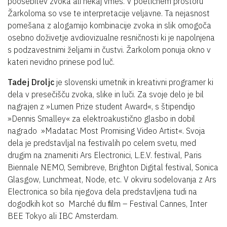
poosebitev zvoka ali nekaj vmes. V poetičnem prostoru
Žarkoloma so vse te interpretacije veljavne. Ta nejasnost
pomešana z alogamijo kombinacije zvoka in slik omogoča
osebno doživetje avdiovizualne resničnosti ki je napolnjena
s podzavestnimi željami in čustvi. Žarkolom ponuja okno v
kateri nevidno prinese pod luč.
Tadej Droljc
je slovenski umetnik in kreativni programer ki
dela v presečišču zvoka, slike in luči. Za svoje delo je bil
nagrajen z »Lumen Prize student Award«, s štipendijo
»Dennis Smalley« za elektroakustično glasbo in dobil
nagrado »Madatac Most Promising Video Artist«. Svoja
dela je predstavljal na festivalih po celem svetu, med
drugim na znameniti Ars Electronici, L.E.V. festival, Paris
Biennale NEMO, Semibreve, Brighton Digital festival, Sonica
Glasgow, Lunchmeat, Node, etc. V okviru sodelovanja z Ars
Electronica so bila njegova dela predstavljena tudi na
dogodkih kot so Marché du ﬁlm – Festival Cannes, Inter
BEE Tokyo ali IBC Amsterdam.