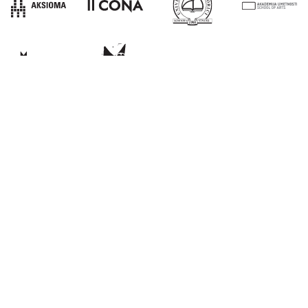
E:
info@kons-platforma.org
PR:
pr@kons-platforma.org
FB:
facebook.com/kons.platform
IG:
instagram.com/kons_platform