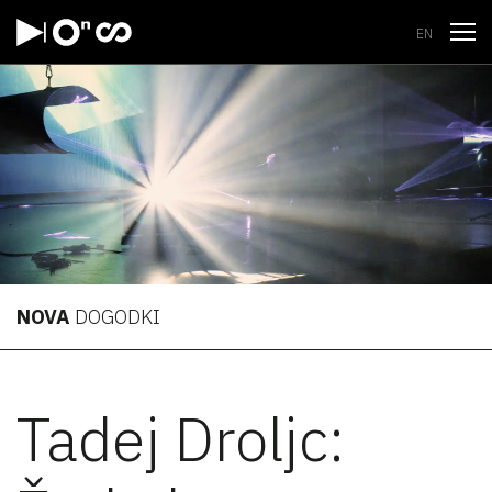
Odpri
EN
NOVA
DOGODKI
Tadej Droljc: