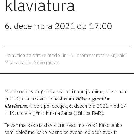
klaviatura
6. decembra 2021 ob 17:00
Delavnica za otroke med 9. in 15. letom starosti v Knjižnici
Mirana Jarca, Novo mesto
Mlade od devetega leta starosti naprej vabimo, da se nam
pridružijo na delavnici z naslovom
žičke + gumbi =
klaviatura,
ki bo v ponedeljek, 6. decembra 2021 med 17.
in 19. uro v Knjižnici Mirana Jarca (učilnica BeRi).
Te zanima, kako iz klaviature izvabimo zvok? Kako lahko
sami določimo, kako glasno bo zvenel določen zvok in