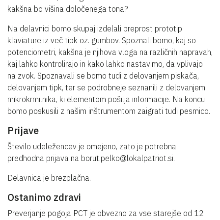
kakšna bo višina določenega tona?
Na delavnici bomo skupaj izdelali preprost prototip
klaviature iz več tipk oz. gumbov. Spoznali bomo, kaj so
potenciometri, kakšna je njihova vloga na različnih napravah,
kaj lahko kontrolirajo in kako lahko nastavimo, da vplivajo
na zvok. Spoznavali se bomo tudi z delovanjem piskača,
delovanjem tipk, ter se podrobneje seznanili z delovanjem
mikrokrmilnika, ki elementom pošilja informacije. Na koncu
bomo poskusili z našim inštrumentom zaigrati tudi pesmico.
Prijave
Število udeležencev je omejeno, zato je potrebna
predhodna prijava na borut.pelko@lokalpatriot.si.
Delavnica je brezplačna.
Ostanimo zdravi
Preverjanje pogoja PCT je obvezno za vse starejše od 12