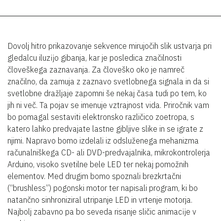
Dovolj hitro prikazovanje sekvence mirujočih slik ustvarja pri
gledalcu iluzĳo gibanja, kar je posledica značilnosti
človeškega zaznavanja. Za človeško oko je namreč
značilno, da zamuja z zaznavo svetlobnega signala in da si
svetlobne dražljaje zapomni še nekaj časa tudi po tem, ko
jih ni več. Ta pojav se imenuje vztrajnost vida. Priročnik vam
bo pomagal sestaviti elektronsko različico zoetropa, s
katero lahko predvajate lastne gibljive slike in se igrate z
njimi. Napravo bomo izdelali iz odsluženega mehanizma
računalniškega CD- ali DVD-predvajalnika, mikrokontrolerja
Arduino, visoko svetilne bele LED ter nekaj pomožnih
elementov. Med drugim bomo spoznali brezkrtačni
(“brushless”) pogonski motor ter napisali program, ki bo
natančno sinhroniziral utripanje LED in vrtenje motorja.
Najbolj zabavno pa bo seveda risanje sličic animacĳe v