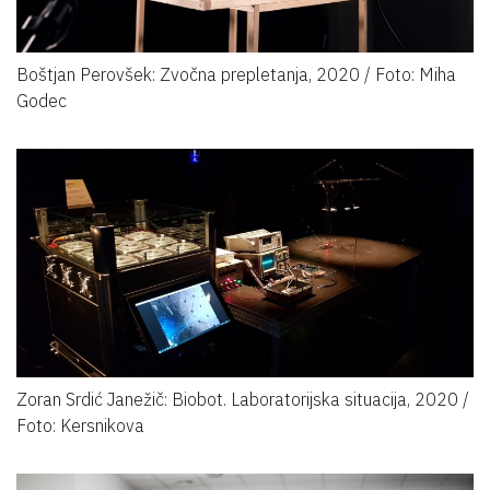
Boštjan Perovšek: Zvočna prepletanja, 2020 / Foto: Miha
Godec
Zoran Srdić Janežič: Biobot. Laboratorijska situacija, 2020 /
Foto: Kersnikova