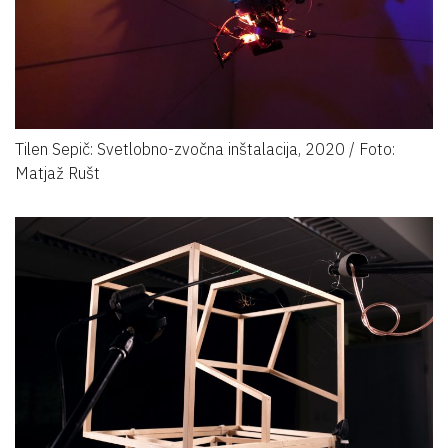
Tilen Sepič: Svetlobno-zvočna inštalacija, 2020 / Foto:
Matjaž Rušt