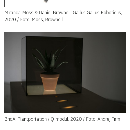
Miranda Moss & Daniel Brownell: Gallus Gallus Roboticus,
2020 / Foto: Moss, Brownell
BridA: Plantportation / Q-modul, 2020 / Foto: Andrej Firm