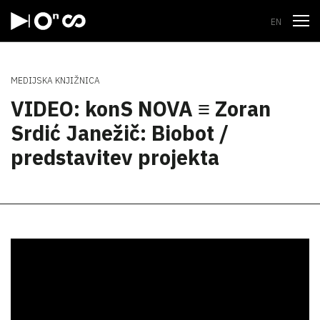
Odpri
EN
MEDIJSKA KNJIŽNICA
VIDEO: konS NOVA ≡ Zoran
Srdić Janežič: Biobot /
predstavitev projekta