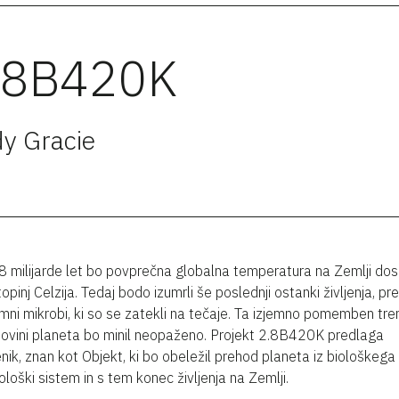
.8B420K
y Gracie
8 milijarde let bo povprečna globalna temperatura na Zemlji do
opinj Celzija. Tedaj bodo izumrli še poslednji ostanki življenja, pr
ni mikrobi, ki so se zatekli na tečaje. Ta izjemno pomemben tre
ovini planeta bo minil neopaženo. Projekt 2.8B420K predlaga
ik, znan kot Objekt, ki bo obeležil prehod planeta iz biološkega
ološki sistem in s tem konec življenja na Zemlji.