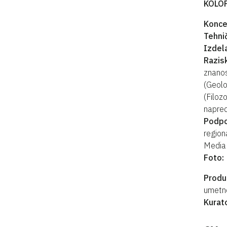
KOLO
Konce
Tehnič
Izdel
Razis
znanos
(Geolo
(Filoz
napred
Podpo
region
Media 
Foto:
Produk
umetn
Kurat