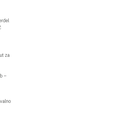
erdel
ć
ut za
ab –
ovalno