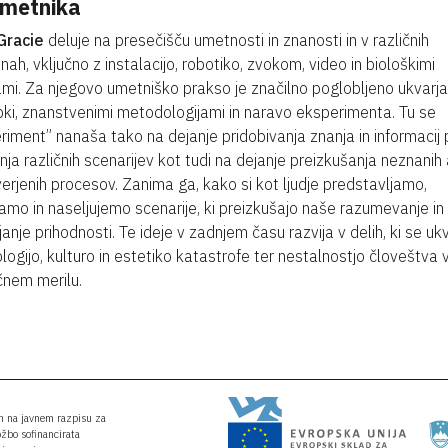
umetnika
Gracie
deluje na presečišču umetnosti in znanosti in v različnih
inah, vključno z instalacijo, robotiko, zvokom, video in biološkimi
mi. Za njegovo umetniško prakso je značilno poglobljeno ukvarja
ki, znanstvenimi metodologijami in naravo eksperimenta. Tu se
riment” nanaša tako na dejanje pridobivanja znanja in informacij 
anja različnih scenarijev kot tudi na dejanje preizkušanja neznanih 
erjenih procesov. Zanima ga, kako si kot ljudje predstavljamo,
ramo in naseljujemo scenarije, ki preizkušajo naše razumevanje in
janje prihodnosti. Te ideje v zadnjem času razvija v delih, ki se uk
ologijo, kulturo in estetiko katastrofe ter nestalnostjo človeštva 
nem merilu.
an na javnem razpisu za
ožbo sofinancirata