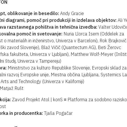
FON
pt, oblikovanje in besedilo:
Andy Gracie
ni diagrami, pomoč pri produkciji in izdelava objektov:
Ali Y
ava razstavnega pohištva in tehnična izvedba:
Valter Udoviči
kovalna pomoč in svetovanje:
Nuria Llorca Isern (Oddelek za
t o materialih in inženirstvo, Univerza v Barceloni), Rok Brajkovič
ški zavod Slovenije), Blaž Vičič (Quantectum AG), Beti Žerovc
ofska fakulteta, Univerza v Ljubljani), Matthew Wolf-Meyer (Inštit
ni študij, Univerza v Tampereju)
ra:
Ministrstvo za kulturo Republike Slovenije, Evropski sklad za
alni razvoj Evropske unije, Mestna občina Ljubljana, Systemics L
Arts and Technology (Univerza v Kaliforniji)
Matjaž Rušt
cija:
Zavod Projekt Atol | konS ≡ Platforma za sodobno razisk
ost
orka in producentka:
Tjaša Pogačar