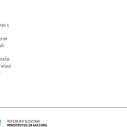
nje s
prek
ali
 naše
varjajo
v