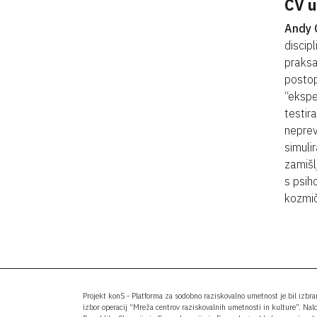
CV 
Andy 
discipl
praksa
postop
“ekspe
testir
neprev
simuli
zamišl
s psih
kozmič
Projekt konS - Platforma za sodobno raziskovalno umetnost je bil izbr
izbor operacij “Mreža centrov raziskovalnih umetnosti in kulture”. Nal