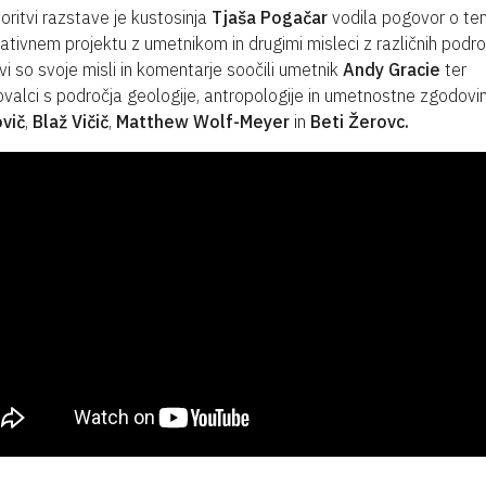
oritvi razstave je kustosinja
Tjaša Pogačar
vodila pogovor o te
ativnem projektu z umetnikom in drugimi misleci z različnih področ
vi so svoje misli in komentarje soočili umetnik
Andy Gracie
ter
ovalci s področja geologije, antropologije in umetnostne zgodov
vič
,
Blaž Vičič
,
Matthew Wolf-Meyer
in
Beti Žerovc.