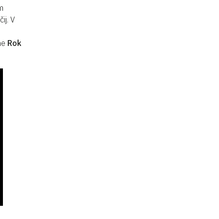
m
ij. V
ine
Rok