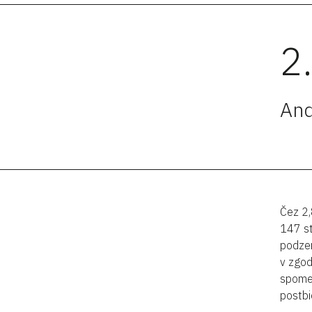
2
And
Čez 2,
147 st
podzem
v zgod
spomen
postbi