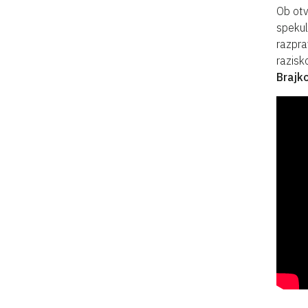
Ob otv
spekul
razpra
razisk
Brajko