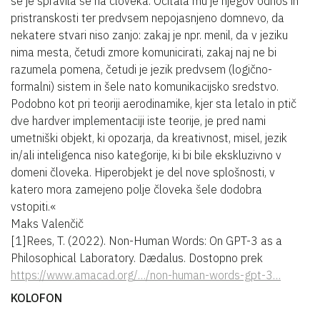
se je spravila še na človeka. Očitala mu je njegov odnos in
pristranskosti ter predvsem nepojasnjeno domnevo, da
nekatere stvari niso zanjo: zakaj je npr. menil, da v jeziku
nima mesta, četudi zmore komunicirati, zakaj naj ne bi
razumela pomena, četudi je jezik predvsem (logično-
formalni) sistem in šele nato komunikacijsko sredstvo.
Podobno kot pri teoriji aerodinamike, kjer sta letalo in ptič
dve hardver implementaciji iste teorije, je pred nami
umetniški objekt, ki opozarja, da kreativnost, misel, jezik
in/ali inteligenca niso kategorije, ki bi bile ekskluzivno v
domeni človeka. Hiperobjekt je del nove splošnosti, v
katero mora zamejeno polje človeka šele dodobra
vstopiti.«
Maks Valenčič
[1]Rees, T. (2022). Non-Human Words: On GPT-3 as a
Philosophical Laboratory. Dædalus. Dostopno prek
https://www.amacad.org/…/non-human-words-gpt-3…
KOLOFON