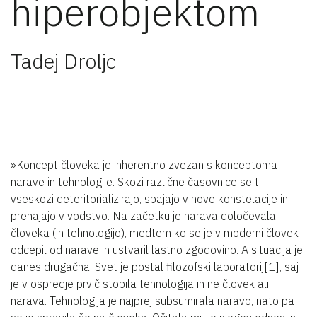
hiperobjektom
Tadej Droljc
»Koncept človeka je inherentno zvezan s konceptoma
narave in tehnologije. Skozi različne časovnice se ti
vseskozi deteritorializirajo, spajajo v nove konstelacije in
prehajajo v vodstvo. Na začetku je narava določevala
človeka (in tehnologijo), medtem ko se je v moderni človek
odcepil od narave in ustvaril lastno zgodovino. A situacija je
danes drugačna. Svet je postal filozofski laboratorij[1], saj
je v ospredje prvič stopila tehnologija in ne človek ali
narava. Tehnologija je najprej subsumirala naravo, nato pa