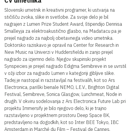
CV umetnika
Slovenski umetnik in kreativni programer, ki ustvarja na
stičišču zvoka, slike in svetlobe. Za svoje delo je bil
nagrajen z Lumen Prize Student Award, štipendijo Dennisa
Smalleyja za elektroakustično glasbo, na Madatacu pa je
prejel nagrado za najbolj obetavnega video umetnika.
Doktorsko raziskavo je opravil na Center for Research in
New Music na Univerzi v Huddersfieldu in zanjo prejel
nagrado za izjemno delo. Njegov skupinski projekt
Synspecies je prejel nagrado Edigma Semibreve in se uvrstil
v ožji izbor za nagrado Lumen v kategoriji gibljive slike.
Tadej je nastopal in razstavljal na festivalih, kot so Ars
Electronica, pariški bienale NEMO, L.E.V., Brighton Digital
Festival, Semibreve, Sonica Glasgow, Lunchmeat, Node in
drugih. V okviru sodelovanja z Ars Electronica Future Lab pri
projektu Immersify je bilo njegovo delo, ki je trajno
razstavljeno v projektnem prostoru Deep Space 8K,
predstavljeno na dogodkih, kot so Inter BEE Tokyo, IBC
Amsterdam in Marché du Film – Festival de Cannes.