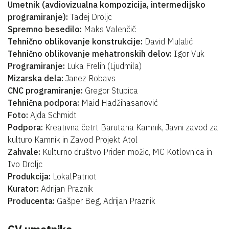
Umetnik (avdiovizualna kompozicija, intermedijsko
programiranje):
Tadej Droljc
Spremno besedilo:
Maks Valenčič
Tehnično oblikovanje konstrukcije:
David Mulalić
Tehnično oblikovanje mehatronskih delov:
Igor Vuk
Programiranje:
Luka Frelih (Ljudmila)
Mizarska dela:
Janez Robavs
CNC programiranje:
Gregor Stupica
Tehnična podpora:
Maid Hadžihasanović
Foto:
Ajda Schmidt
Podpora:
Kreativna četrt Barutana Kamnik, Javni zavod za
kulturo Kamnik in Zavod Projekt Atol
Zahvale:
Kulturno društvo Priden možic, MC Kotlovnica in
Ivo Droljc
Produkcija:
LokalPatriot
Kurator:
Adrijan Praznik
Producenta:
Gašper Beg, Adrijan Praznik