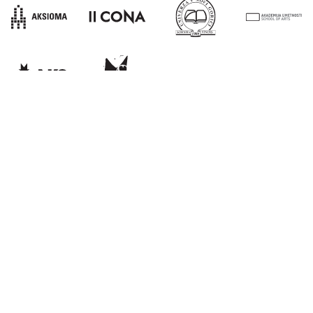
E:
info@kons-platforma.org
PR:
pr@kons-platforma.org
FB:
facebook.com/kons.platform
IG:
instagram.com/kons_platform