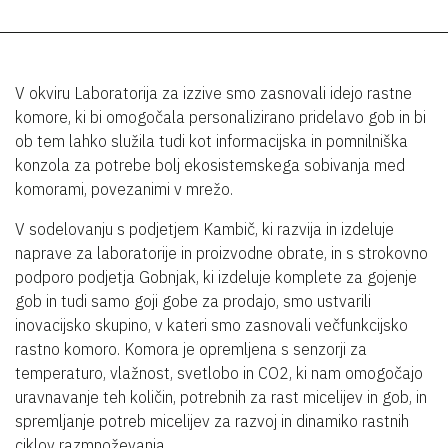
V okviru Laboratorija za izzive smo zasnovali idejo rastne
komore, ki bi omogočala personalizirano pridelavo gob in bi
ob tem lahko služila tudi kot informacijska in pomnilniška
konzola za potrebe bolj ekosistemskega sobivanja med
komorami, povezanimi v mrežo.
V sodelovanju s podjetjem Kambič, ki razvija in izdeluje
naprave za laboratorije in proizvodne obrate, in s strokovno
podporo podjetja Gobnjak, ki izdeluje komplete za gojenje
gob in tudi samo goji gobe za prodajo, smo ustvarili
inovacijsko skupino, v kateri smo zasnovali večfunkcijsko
rastno komoro. Komora je opremljena s senzorji za
temperaturo, vlažnost, svetlobo in CO2, ki nam omogočajo
uravnavanje teh količin, potrebnih za rast micelijev in gob, in
spremljanje potreb micelijev za razvoj in dinamiko rastnih
ciklov razmnoževanja.