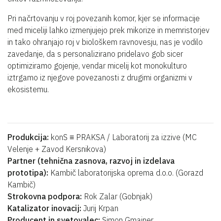
Pri načrtovanju v roj povezanih komor, kjer se informacije
med miceliji lahko izmenjujejo prek mikorize in memristorjev
in tako ohranjajo roj v biološkem ravnovesju, nas je vodilo
zavedanje, da s personalizirano pridelavo gob sicer
optimiziramo gojenje, vendar micelij kot monokulturo
iztrgamo iz njegove povezanosti z drugimi organizmi v
ekosistemu.
Produkcija:
konS ≡ PRAKSA / Laboratorij za izzive (MC
Velenje + Zavod Kersnikova)
Partner (tehnična zasnova, razvoj in izdelava
prototipa):
Kambič laboratorijska oprema d.o.o. (Gorazd
Kambič)
Strokovna podpora:
Rok Zalar (Gobnjak)
Katalizator inovacij:
Jurij Krpan
Producent in svetovalec:
Simon Gmajner