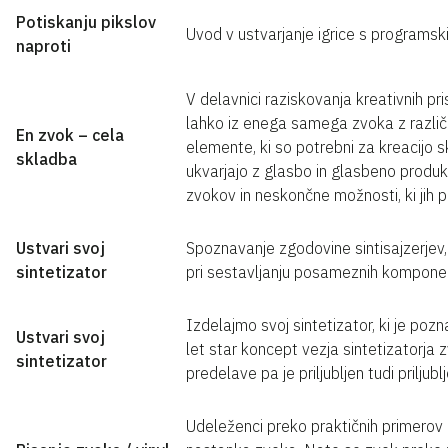
Potiskanju pikslov
Uvod v ustvarjanje igrice s programs
naproti
V delavnici raziskovanja kreativnih p
lahko iz enega samega zvoka z različ
En zvok – cela
elemente, ki so potrebni za kreacijo s
skladba
ukvarjajo z glasbo in glasbeno produkc
zvokov in neskončne možnosti, ki jih 
Ustvari svoj
Spoznavanje zgodovine sintisajzerjev
sintetizator
pri sestavljanju posameznih komponen
Izdelajmo svoj sintetizator, ki je poz
Ustvari svoj
let star koncept vezja sintetizatorja
sintetizator
predelave pa je priljubljen tudi priljub
Udeleženci preko praktičnih primerov (