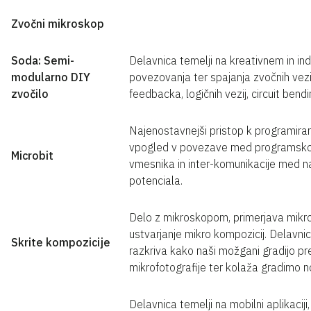
Zvočni mikroskop
Soda:
Semi-
Delavnica temelji na kreativnem in in
modularno DIY
povezovanja ter spajanja zvočnih vez
zvočilo
feedbacka, logičnih vezij, circuit bend
Najenostavnejši pristop k programira
vpogled v povezave med programsko 
Microbit
vmesnika in inter-komunikacije med n
potenciala.
Delo z mikroskopom, primerjava mikr
ustvarjanje mikro kompozicij. Delavn
Skrite kompozicije
razkriva kako naši možgani gradijo pr
mikrofotografije ter kolaža gradimo n
Delavnica temelji na mobilni aplikacij