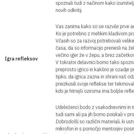
spoznali tudi z načinom kako izumitelj
novih odkritij.
Vas zanima kako so se razvile prve ark
Ko je potrebno z mehkim kladivom pra
Včasih so za razvoj potrebovali velike 
časa, da so informacijo prenesli na 
večino iger že v žepu, a brez začetkov
Igra refleksov
V tokratni delavnici bomo tako spozna
preprosto igrico in kakšno je ozadje p
tipko, da igrica zazna in shrani naš odz
preizkusili svoje reflekse ter tekmoval
kdo je hitrejši oziroma ima boljše refl
Udeleženci bodo z vsakodnevnimi in ne
tudi sami ali pa jih bomo poiskali v pr
Dobrodošli so različni materiali, ki ust
mikrofon in s pomočjo mentorjev posn