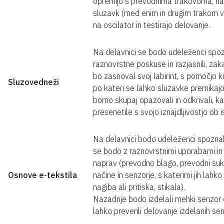
opremijo s prevodnima trakovoma, nato
sluzavk (med enim in drugim trakom v p
na oscilator in testirajo delovanje.
Na delavnici se bodo udeleženci spoz
raznovrstne poskuse in razjasnili, z
bo zasnoval svoj labirint, s pomočjo k
Sluzovedneži
po kateri se lahko sluzavke premikajo,
bomo skupaj opazovali in odkrivali, k
presenetile s svojo iznajdljivostjo ob is
Na delavnici bodo udeleženci spoznali 
se bodo z raznovrstnimi uporabami in m
naprav (prevodno blago, prevodni suka
Osnove e-tekstila
načine in senzorje, s katerimi jih lah
nagiba ali pritiska, stikala).
Nazadnje bodo izdelali mehki senzor o
lahko preverili delovanje izdelanih sen