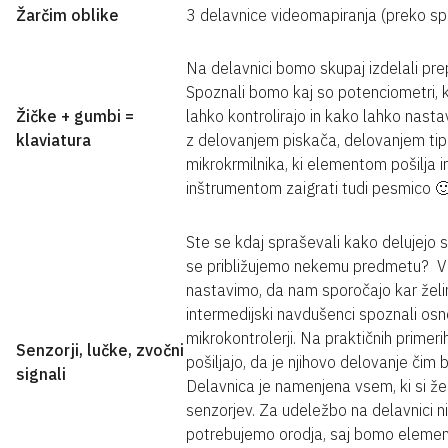
Žarčim oblike
3 delavnice videomapiranja (preko sple
Na delavnici bomo skupaj izdelali prep
Spoznali bomo kaj so potenciometri, k
Žičke + gumbi =
lahko kontrolirajo in kako lahko nast
klaviatura
z delovanjem piskača, delovanjem tip
mikrokrmilnika, ki elementom pošilja 
inštrumentom zaigrati tudi pesmico 
Ste se kdaj spraševali kako delujejo s
se približujemo nekemu predmetu? Vas
nastavimo, da nam sporočajo kar želi
intermedijski navdušenci spoznali osn
mikrokontrolerji. Na praktičnih primer
Senzorji, lučke, zvočni
pošiljajo, da je njihovo delovanje čim
signali
Delavnica je namenjena vsem, ki si že
senzorjev. Za udeležbo na delavnici n
potrebujemo orodja, saj bomo elemente