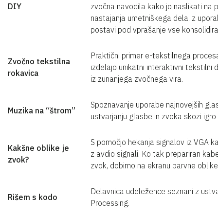
DIY
zvočna navodila kako jo naslikati na 
nastajanja umetniškega dela. z uporab
postavi pod vprašanje vse konsolidira
Praktični primer e-tekstilnega proces
Zvočno tekstilna
izdelajo unikatni interaktivni tekstil
rokavica
iz zunanjega zvočnega vira.
Spoznavanje uporabe najnovejših glas
Muzika na “štrom”
ustvarjanju glasbe in zvoka skozi igro
S pomočjo hekanja signalov iz VGA ka
Kakšne oblike je
z avdio signali. Ko tak prepariran ka
zvok?
zvok, dobimo na ekranu barvne oblike,
Delavnica udeležence seznani z ustva
Rišem s kodo
Processing.