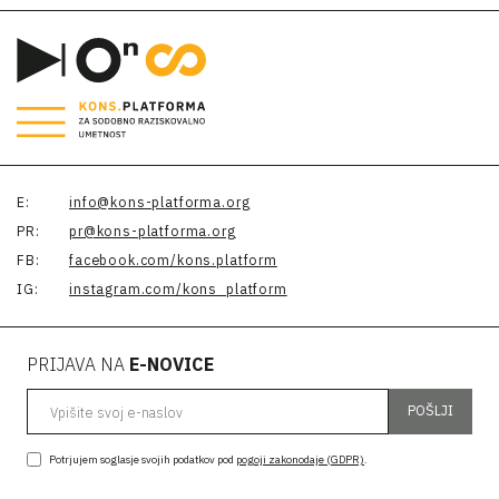
E:
info@kons-platforma.org
PR:
pr@kons-platforma.org
FB:
facebook.com/kons.platform
IG:
instagram.com/kons_platform
PRIJAVA NA
E-NOVICE
Vpišite svoj e-naslov
POŠLJI
Potrjujem soglasje svojih podatkov pod
pogoji zakonodaje (GDPR)
.