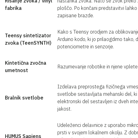
Risanje zvoka / vinyl
nastanka zvoka. Nato se zvok preko z
fabrika
ploščo. Po končani predstavitvi lahk
zapisane brazde.
Kako s Teensy orodjem za oblikovanje
Teensy sintetizator
Arduino kodo, ki jo prilaogdimo tako, 
zvoka (TeenSYNTH)
potenciometre in senzorje.
Kintetična zvočna
Razumevanje robotike in njene vpleten
umetnost
Izdelava preprostega fizičnega vmesn
svetlobe sestavljata mehanski del, ki
Bralnik svetlobe
elektronski del sestavljen iz dveh inte
jakost.
Udeleženci delavnice z uporabo mikros
prsti v svojem lokalnem okolju. Z dobro
HUMUS Sapiens