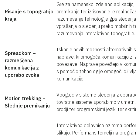
Gre za namensko izdelano aplikacijo, s
Risanje s topografijo
premikanje ter izrisovanje je realno
kraja
razumevanje tehnologije gps sledenja 
vprašanja o sledenju preko mobilnih
razumevanja interaktivne topografije.
Iskanje novih možnosti alternativnih 
Spreadkom –
naprave, ki omogoča komunikacijo z iz
razmeščena
povezave. Naprave povežejo v komunik
komunikacija z
s pomočjo tehnologije omogoči oživlja
uporabo zvoka
komunikacije.
Vpogled v sisteme sledenja z uporabo 
Motion trekking –
tovrstne sisteme uporabimo v umetnišk
Slednje premikanju
orodji ter programskimi jeziki ter skrit
Interaktivna delavnica oziroma perfor
slikajo. Performans temelji na programs