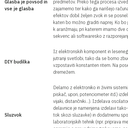
Glasba je povsod in
predmetov. Preko tega procesa izved
vse je glasba
zajamemo ter kako ga narišejo računa
efektov dobil željen zvok in se posnel 
kateri bo možno graditi naprej. Ko b
k aranžmaju, pri katerem imamo dve op
sekvenc ali softwaresko z razporejan
Iz elektronskih komponent in lesenega
jutranji svetlobi, tako da se bomo zb
DIY budilka
vzpostaviti konstanten ritem. Na pos
dremežem.
Delamo z elektroniko in živimi sistemi
piskač, upori, potenciometer itd.) izdel
vijaki, distančniki…). Izdelava oscilat
delavnice je namenjena izdelavi tako-
Sluzvok
tok skozi sluzavke) in dodatnemu spo
laboratorijskih tehnik (npr. priprava m