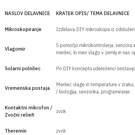
NASLOV DELAVNICE
KRATEK OPIS/ TEMA DELAVNICE
Mikroskopiranje
Izdelava DIY mikroskopa iz odsluženih
S pomočjo mikrokontrolerja, senzora in
Vlagomir
merilec, ki meri vlago v zemlji in nas 
Solarni polnilec
Po DIY konceptu udeleženci sestavijo so
Merilec vlage in temperature v zraku
Vremenska postaja
/ biologija, senzorika, programiranje
Kontaktni mikrofon /
zvok
Zvočni reliefi
Theremin
zvok