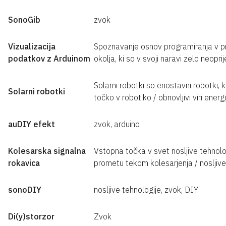
SonoGib
zvok
Vizualizacija
Spoznavanje osnov programiranja v pr
podatkov z Arduinom
okolja, ki so v svoji naravi zelo neopri
Solarni robotki so enostavni robotki, 
Solarni robotki
točko v robotiko / obnovljivi viri energ
auDIY efekt
zvok, arduino
Kolesarska signalna
Vstopna točka v svet nosljive tehnolo
rokavica
prometu tekom kolesarjenja / nosljive
sonoDIY
nosljive tehnologije, zvok, DIY
Di(y)storzor
Zvok