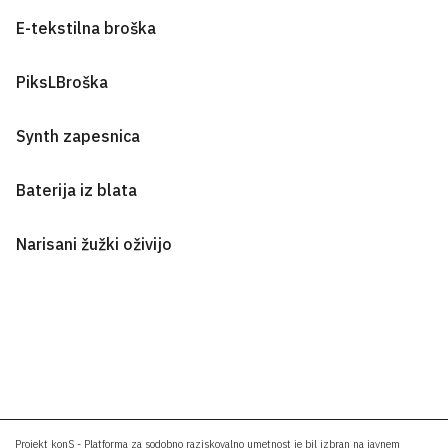
E-tekstilna broška
PiksLBroška
Synth zapesnica
Baterija iz blata
Narisani žužki oživijo
Projekt konS - Platforma za sodobno raziskovalno umetnost je bil izbran na javnem