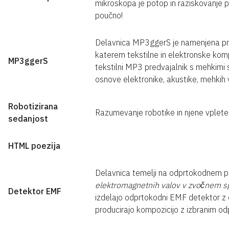
mikroskopa je potop in raziskovanje 
poučno!
Delavnica MP3ggerS je namenjena prak
katerem tekstilne in elektronske komp
MP3ggerS
tekstilni MP3 predvajalnik s mehkimi 
osnove elektronike, akustike, mehkih vez
Robotizirana
Razumevanje robotike in njene vpleten
sedanjost
HTML poezija
Delavnica temelji na odprtokodnem 
elektromagnetnih valov v zvočnem s
Detektor EMF
izdelajo odprtokodni EMF detektor z o
producirajo kompozicijo z izbranim 