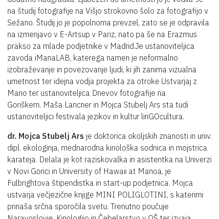
na študij fotografije na Višjo strokovno šolo za fotografijo v
Sežano. Študij jo je popolnoma prevzel, zato se je odpravila
na izmenjavo v E-Artsup v Pariz, nato pa še na Erazmus
prakso za mlade podjetnike v Madrid.Je ustanoviteljica
zavoda iManaLAB, katerega namen je neformalno
izobraževanje in povezovanje ljudi, ki jih zanima vizualna
umetnost ter idejna vodja projekta za otroke Ustvarjaj z
Mano ter ustanoviteljica Dnevov fotografije na
Goriškem. Maša Lancner in Mojca Stubelj Ars sta tudi
ustanoviteljici festivala jezikov in kultur linGOcultura.
dr. Mojca Stubelj Ars
je doktorica okoljskih znanosti in univ.
dipl. ekologinja, mednarodna kinološka sodnica in mojstrica
karateja. Delala je kot raziskovalka in asistentka na Univerzi
v Novi Gorici in University of Hawaii at Manoa, je
Fulbrightova štipendistka in start-up podjetnica. Mojca
ustvarja večjezične knjige MINI POLIGLOTINI, s katerimi
prinaša srčna sporočila svetu. Trenutno poučuje
Naravoslovje, Kinologijo in Čebelarstvo v OŠ ter izvaja