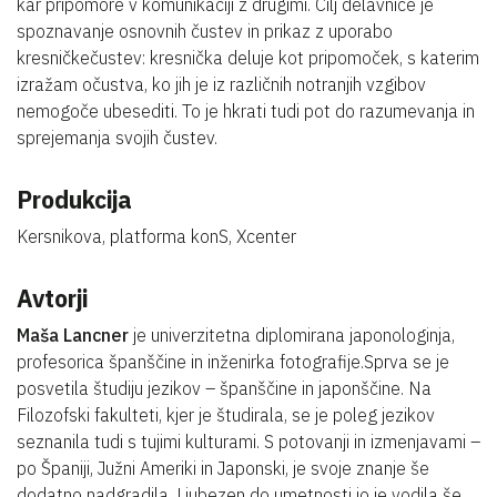
kar pripomore v komunikaciji z drugimi. Cilj delavnice je
spoznavanje osnovnih čustev in prikaz z uporabo
kresničkečustev: kresnička deluje kot pripomoček, s katerim
izražam očustva, ko jih je iz različnih notranjih vzgibov
nemogoče ubesediti. To je hkrati tudi pot do razumevanja in
sprejemanja svojih čustev.
Produkcija
Kersnikova, platforma konS, Xcenter
Avtorji
Maša Lancner
je univerzitetna diplomirana japonologinja,
profesorica španščine in inženirka fotografije.Sprva se je
posvetila študiju jezikov – španščine in japonščine. Na
Filozofski fakulteti, kjer je študirala, se je poleg jezikov
seznanila tudi s tujimi kulturami. S potovanji in izmenjavami –
po Španiji, Južni Ameriki in Japonski, je svoje znanje še
dodatno nadgradila. Ljubezen do umetnosti jo je vodila še