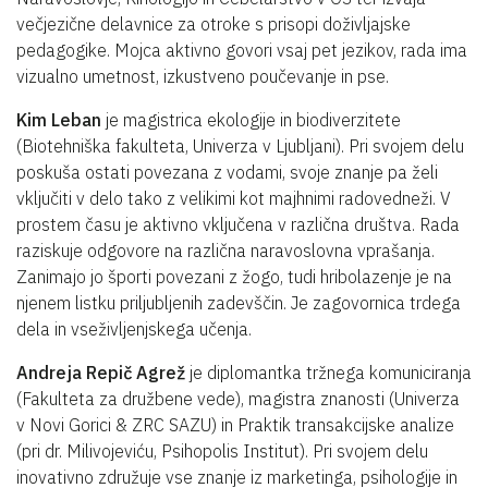
večjezične delavnice za otroke s prisopi doživljajske
pedagogike. Mojca aktivno govori vsaj pet jezikov, rada ima
vizualno umetnost, izkustveno poučevanje in pse.
Kim Leban
je magistrica ekologije in biodiverzitete
(Biotehniška fakulteta, Univerza v Ljubljani). Pri svojem delu
poskuša ostati povezana z vodami, svoje znanje pa želi
vključiti v delo tako z velikimi kot majhnimi radovedneži. V
prostem času je aktivno vključena v različna društva. Rada
raziskuje odgovore na različna naravoslovna vprašanja.
Zanimajo jo športi povezani z žogo, tudi hribolazenje je na
njenem listku priljubljenih zadevščin. Je zagovornica trdega
dela in vseživljenjskega učenja.
Andreja Repič Agrež
je diplomantka tržnega komuniciranja
(Fakulteta za družbene vede), magistra znanosti (Univerza
v Novi Gorici & ZRC SAZU) in Praktik transakcijske analize
(pri dr. Milivojeviću, Psihopolis Institut). Pri svojem delu
inovativno združuje vse znanje iz marketinga, psihologije in