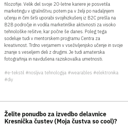
filozofije. Velik del svoje 20-letne kariere je posvetila
marketingu v igralništvu, potem pa v želji po nadaljnjem
učenju in čim širši uporabi svojihizkušenj iz B2C prešla na
B2B področje in vodila marketinške aktivnosti za visoko
tehnološke rešitve, kar počne še danes. Poleg tega
sodeluje tudi v mentorskem programu Centra za
kreativnost. Trdno verjamem v vseživljenjsko učenje in svoje
znanje s veseljem deli z drugimi. Je tudi amaterska
fotografinja in navdušena raziskovalka umetnosti.
#e-tekstil #nosljiva tehnologija #wearables #elektronika
#diy
Želite ponudbo za izvedbo delavnice
Kresnička čustev (Moja čustva so cool)?