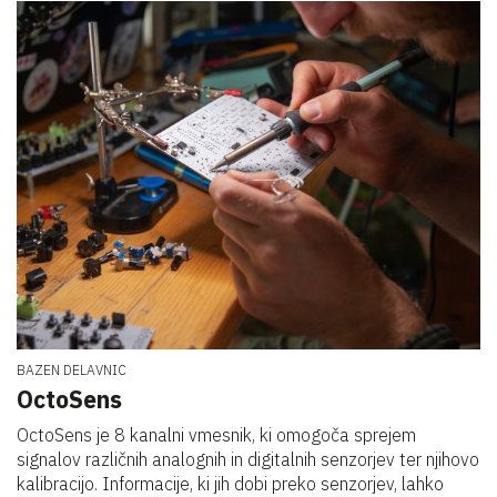
BAZEN DELAVNIC
OctoSens
OctoSens je 8 kanalni vmesnik, ki omogoča sprejem
signalov različnih analognih in digitalnih senzorjev ter njihovo
kalibracijo. Informacije, ki jih dobi preko senzorjev, lahko