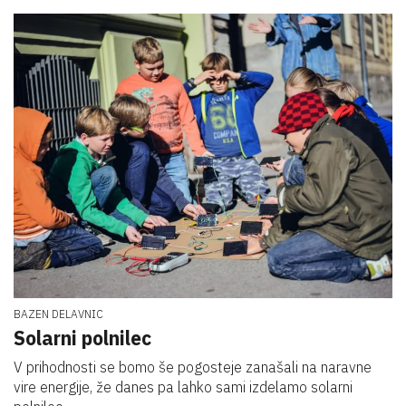
BAZEN DELAVNIC
Solarni polnilec
V prihodnosti se bomo še pogosteje zanašali na naravne
vire energije, že danes pa lahko sami izdelamo solarni