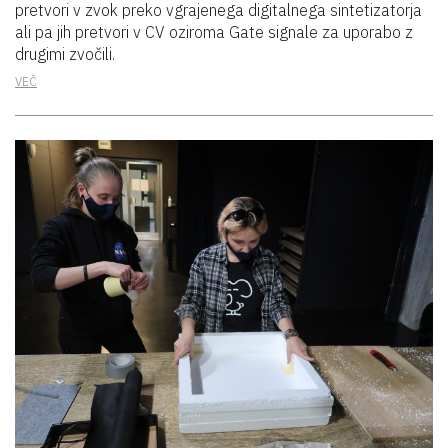
pretvori v zvok preko vgrajenega digitalnega sintetizatorja
ali pa jih pretvori v CV oziroma Gate signale za uporabo z
drugimi zvočili.
VEČ