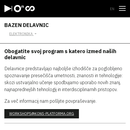
Odpri
EN
BAZEN DELAVNIC
ELEKTRONIKA
Obogatite svoj program s katero izmed naših
delavnic
Delavnice predstavljajo najboljše izhodišče za poglobljeno
spoznavanje presečišča umetnosti, znanosti in tehnologije:
skozi ustvarjalno učenje spodbujamo uporabo novih znanj,
najnaprednejših tehnologij in interdisciplinarnih pristopov.
Za več informacij nam pošljite povpraševanje.
WORKSHOPS@KONS-PLATFORMA.ORG