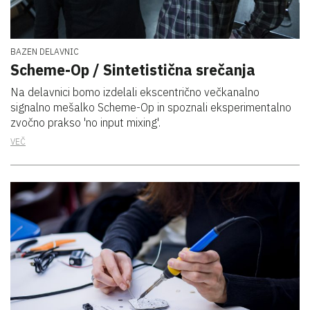
BAZEN DELAVNIC
Scheme-Op / Sintetistična srečanja
Na delavnici bomo izdelali ekscentrično večkanalno
signalno mešalko Scheme-Op in spoznali eksperimentalno
zvočno prakso 'no input mixing'.
VEČ