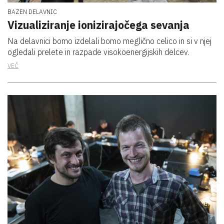
BAZEN DELAVNIC
Vizualiziranje ionizirajočega sevanja
Na delavnici bomo izdelali bomo meglično celico in si v njej
ogledali prelete in razpade visokoenergijskih delcev.
VEČ