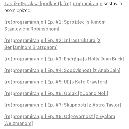
Taktike&praksa [podkast]: (re)programiranje
sestavlja
osem epizod:
(re)programiranje | Ep. #1: Sprožilec [s Kimom
Stanleyjem Robinsonom]
(re)programiranje | Ep. #2: Infrastruktura [z
Benjaminom Brattonom]
(re)programiranje | Ep. #3: Energija [s Holly Jean Buck]
(re)programiranje | Ep. #4: Soodvisnost [z Anab Jain]
(re)programiranje | Ep. #5: UI [s Kate Crawford]
(re)programiranje | Ep. #6: Oblak [z Joano Moll]
(re)programiranje | Ep. #7: Skupnosti [z Astro Taylor]
(re)programiranje | Ep. #8: Odgovornost [z Eyalom
Weizmanom]