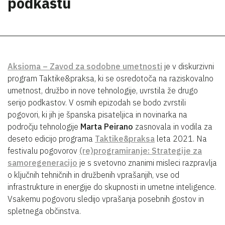
podkastu
Aksioma – Zavod za sodobne umetnosti
je v diskurzivni
program Taktike&praksa, ki se osredotoča na raziskovalno
umetnost, družbo in nove tehnologije, uvrstila že drugo
serijo podkastov. V osmih epizodah se bodo zvrstili
pogovori, ki jih je španska pisateljica in novinarka na
področju tehnologije
Marta Peirano
zasnovala in vodila za
deseto edicijo
programa
Taktike&praksa
leta 2021. Na
festivalu pogovorov
(re)programiranje: Strategije za
samoregeneracijo
je s svetovno znanimi misleci razpravlja
o ključnih tehničnih in družbenih vprašanjih, vse od
infrastrukture in energije do skupnosti in umetne inteligence.
Vsakemu pogovoru sledijo vprašanja posebnih gostov in
spletnega občinstva.