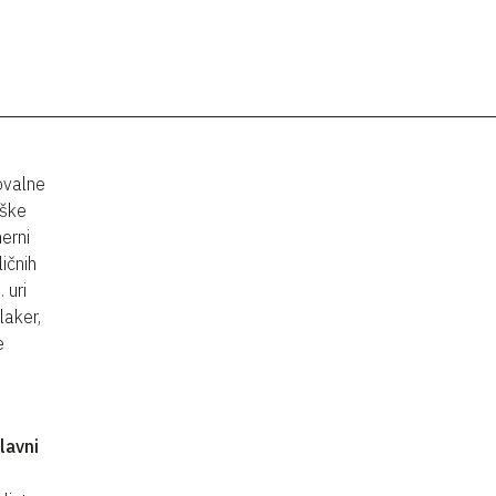
ovalne
iške
erni
ličnih
 uri
laker,
e
lavni