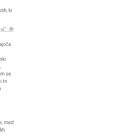
ih, ki
S-u” @
jajoča
ski
,
čem se
 tri
n
ce, med
iti