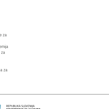
me za
emija
 za
da za