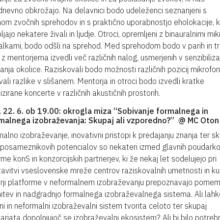
nevno obkrožajo. Na delavnici bodo udeleženci seznanjeni s
m zvočnih sprehodov in s praktično uporabnostjo eholokacije, k
jajo nekatere živali in ljudje. Otroci, opremljeni z binauralnimi mik
šalkami, bodo odšli na sprehod. Med sprehodom bodo v parih in tr
 z mentorjema izvedli več različnih nalog, usmerjenih v senzibiliza
anja okolice. Raziskovali bodo možnosti različnih pozicij mikrofon
ali razlike v slišanem. Mentorja in otroci bodo izvedli kratke
izirane koncerte v različnih akustičnih prostorih.
, 22. 6. ob 19.00: okrogla miza “Sobivanje formalnega in
malnega izobraževanja: Skupaj ali vzporedno?” @ MC Oton
alno izobraževanje, inovativni pristopi k predajanju znanja ter sk
 posameznikovih potencialov so nekateri izmed glavnih poudark
rme konS in konzorcijskih partnerjev, ki že nekaj let sodelujejo pri
avitvi vseslovenske mreže centrov raziskovalnih umetnosti in kul
rji platforme v neformalnem izobraževanju prepoznavajo pome
itev in nadgradnjo formalnega izobraževalnega sistema. Ali lahk
ni in neformalni izobraževalni sistem tvorita celoto ter skupaj
arjata dopolnjujoč se izobraževalni ekosistem? Ali bi bilo potreb