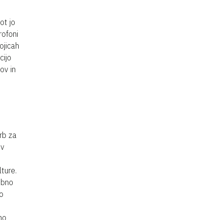
ot jo
rofoni
ojicah
cijo
ov in
rb za
ov
ture.
mbno
o
no