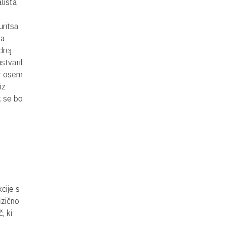
lista
uritsa
la
drej
stvaril
er osem
iz
k se bo
cije s
izično
, ki