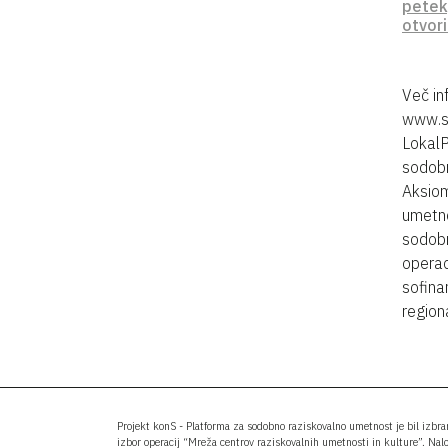
petek
otvor
Več in
www.si
LokalP
sodobn
Aksiom
umetno
sodobn
operac
sofina
regiona
Projekt konS - Platforma za sodobno raziskovalno umetnost je bil izbr
izbor operacij “Mreža centrov raziskovalnih umetnosti in kulture”. Nal