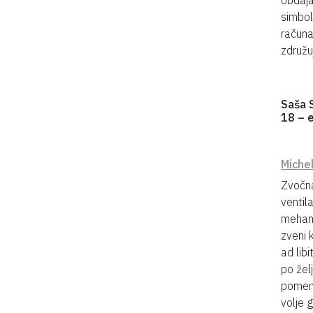
obdaja
simbol
računa
združu
Saša 
18 – 
Miche
Zvočna
ventil
mehans
zveni 
ad lib
po žel
pomeni
volje 