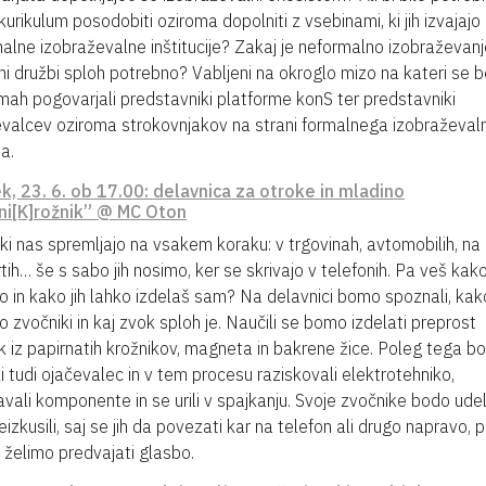
 kurikulum posodobiti oziroma dopolniti z vsebinami, ki jih izvajajo
alne izobraževalne inštitucije? Zakaj je neformalno izobraževanj
i družbi sploh potrebno? Vabljeni na okroglo mizo na kateri se 
mah pogovarjali predstavniki platforme konS ter predstavniki
valcev oziroma strokovnjakov na strani formalnega izobraževa
a.
k, 23. 6. ob 17.00: delavnica za otroke in mladino
ni[K]rožnik” @ MC Oton
ki nas spremljajo na vsakem koraku: v trgovinah, avtomobilih, na
tih… še s sabo jih nosimo, ker se skrivajo v telefonih. Pa veš kak
jo in kako jih lahko izdelaš sam? Na delavnici bomo spoznali, kak
jo zvočniki in kaj zvok sploh je. Naučili se bomo izdelati preprost
k iz papirnatih krožnikov, magneta in bakrene žice. Poleg tega 
li tudi ojačevalec in v tem procesu raziskovali elektrotehniko,
vali komponente in se urili v spajkanju. Svoje zvočnike bodo ude
eizkusili, saj se jih da povezati kar na telefon ali drugo napravo, 
 želimo predvajati glasbo.