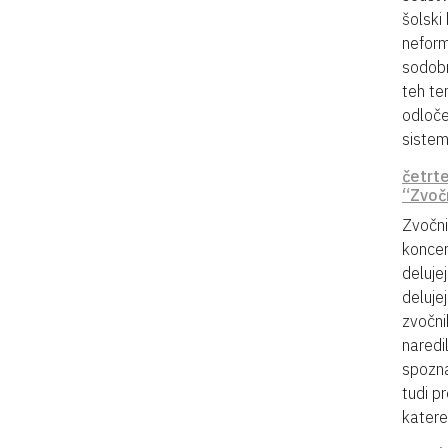
šolski
neform
sodobn
teh te
odloče
sistem
četrte
“Zvoč
Zvočni
koncer
deluje
deluje
zvočni
naredi
spozna
tudi pr
katere