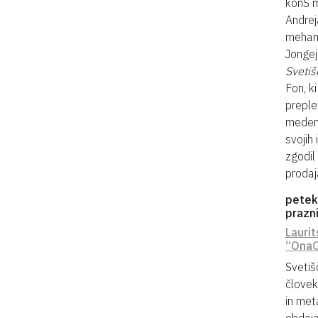
konS m
Andrej
mehani
Jongej
Svetiš
Fon, k
preple
medeni
svojih
zgodil
prodaj
petek,
prazn
Laurit
“Ona
Svetiš
človek
in met