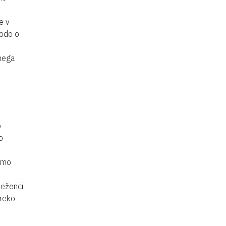
e v
bodo o
lnega
o
o
bomo
leženci
preko