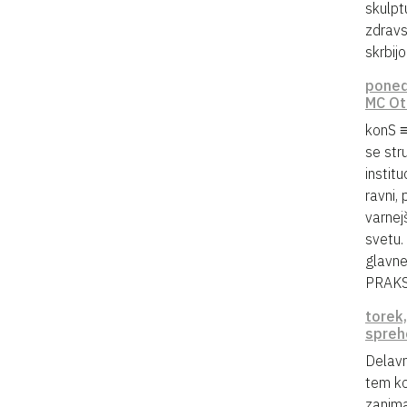
skulptu
zdravs
skrbijo
poned
MC Ot
konS ≡
se str
instit
ravni,
varnej
svetu.
glavne
PRAKSA
torek,
spreh
Delavn
tem ko
zanima