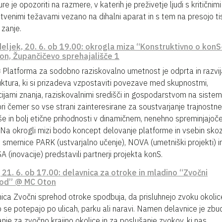
re je opozoriti na razmere, v katerih je preživetje ljudi s kritičnimi
tvenimi težavami vezano na dihalni aparat in s tem na presojo tist
 zanje.
eljek, 20. 6. ob 19.00: okrogla miza “Konstruktivno o kon
on, Župančičevo sprehajališče 1
 Platforma za sodobno raziskovalno umetnost je odprta in razvi
uktura, ki si prizadeva vzpostaviti povezave med skupnostmi,
ucijami znanja, raziskovalnimi središči in gospodarstvom na sistem
 pri čemer so vse strani zainteresirane za soustvarjanje trajnostne
še in bolj etične prihodnosti v dinamičnem, nenehno spreminjajo
 Na okrogli mizi bodo koncept delovanje platforme in vsebin skozi
 smernice PARK (ustvarjalno učenje), NOVA (umetniški projekti) i
 (inovacije) predstavili partnerji projekta konS.
 21. 6. ob 17.00: delavnica za otroke in mladino “Zvočni
od” @ MC Oton
ica Zvočni sprehod otroke spodbuja, da prisluhnejo zvoku okoli
 se potepajo po ulicah, parku ali naravi. Namen delavnice je zbud
nje za zvočno krajino okolice in za poslušanje zvokov, ki nas