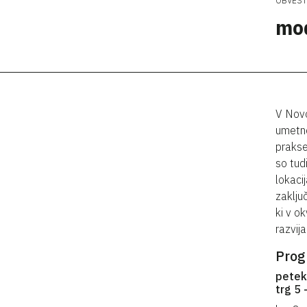
OBVEST
mo
V Novo
umetno
prakse
so tud
lokaci
zaključ
ki v o
razvij
Prog
petek
trg 5