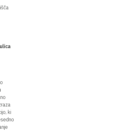
išča
ulica
no
u
čno
zraza
jo, ki
besedno
anje