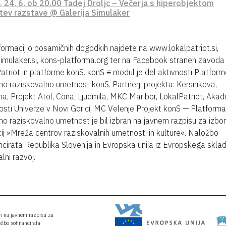
, 24. 6. ob 20.00 Tadej Droljc – Večerja s hiperobjektom
itev razstave @ Galerija Simulaker
formacij o posamičnih dogodkih najdete na www.lokalpatriot.si,
mulaker.si, kons-platforma.org ter na Facebook straneh zavoda
atriot in platforme konS. konS ≡ modul je del aktivnosti Platfor
o raziskovalno umetnost konS. Partnerji projekta: Kersnikova,
a, Projekt Atol, Cona, Ljudmila, MKC Maribor, LokalPatriot, Akad
sti Univerze v Novi Gorici, MC Velenje Projekt konS — Platforma
o raziskovalno umetnost je bil izbran na javnem razpisu za izbor
ij »Mreža centrov raziskovalnih umetnosti in kulture«. Naložbo
ncirata Republika Slovenija in Evropska unija iz Evropskega skla
lni razvoj.
an na javnem razpisu za
ožbo sofinancirata