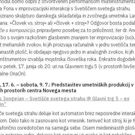
odul bomo odprli z otvoritvenim performansom multiinštrumenta
a Fona v improvizacijski interakciji s Svetiščem svetega strahu,
zirano skulpturo danskega skladatelja in zvočnega umetnika La
ana. »Človek vs. stroj« ali »človek + stroj«? Odgovor bosta poda
če s kompozicijo
, pripravljeno posebej za to priložnost, ter dr. An
i bo s svojim razkošnim glasbenim znanjem ter improvizacijo (so)u
t mehanskih zvokov, ki jih proizvaja računalnik v jedru svetišča t
nastih plošč, ki obdajajo njegovo jedro in analognih zvokov, ki jih 
 inštrumentov izvablja mojstrska človeška roka. Enkratni dogode
 v petek, 17. junija ob 20. uri na Glavnem trgu 5 (v prostorih bivše
alne OnaOn).
 17. 6. – sobota, 9. 7.: Predstavitev umetniških produkcij v
ih prostorih centra Novega mesta
s Jongejan – Svetišče svetega strahu @ Glavni trg 5 – ex
On”
če svetega strahu deluje kot avtomaton brez neposredne interak
om. Delo tako ni zasnovano kot vmesnik, temveč kot stroj, ki je f
aforično osredotočen na samega sebe. Osem medeninastih plošč