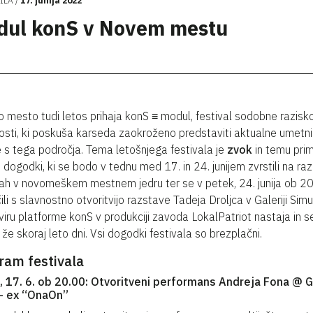
ILA
17. junija 2022
dul konS v Novem mestu
 mesto tudi letos prihaja konS ≡ modul, festival sodobne razisk
sti, ki poskuša karseda zaokroženo predstaviti aktualne umetn
 s tega področja. Tema letošnjega festivala je
zvok
in temu prim
i dogodki, ki se bodo v tednu med 17. in 24. junijem zvrstili na raz
jah v novomeškem mestnem jedru ter se v petek, 24. junija ob 20.
ili s slavnostno otvoritvijo razstave Tadeja Droljca v Galeriji Simu
kviru platforme konS v produkciji zavoda LokalPatriot nastaja in s
a že skoraj leto dni. Vsi dogodki festivala so brezplačni.
ram festivala
, 17. 6. ob 20.00: Otvoritveni performans Andreja Fona @ G
 – ex “OnaOn”