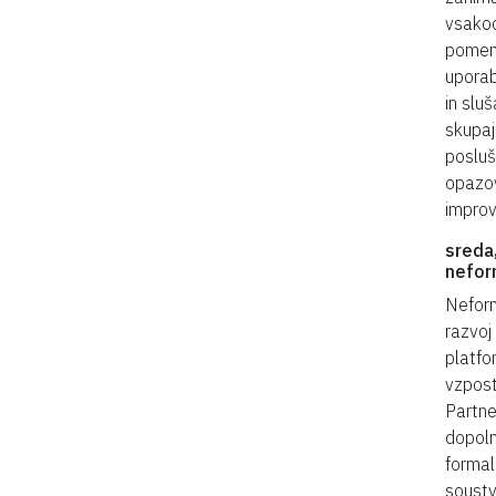
vsakod
pomeno
uporabl
in slu
skupaj
posluš
opazov
improv
sreda
nefor
Neform
razvoj
platfo
vzpost
Partne
dopoln
formal
soustv