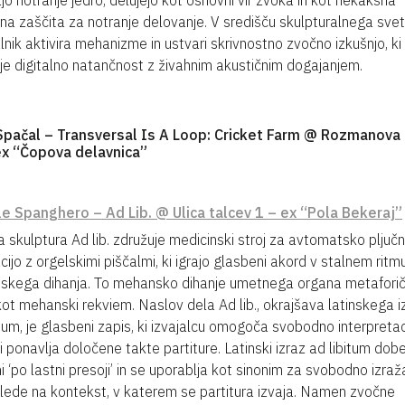
jo notranje jedro, delujejo kot osnovni vir zvoka in kot nekakšna
na zaščita za notranje delovanje. V središču skulpturalnega svet
lnik aktivira mehanizme in ustvari skrivnostno zvočno izkušnjo, ki
je digitalno natančnost z živahnim akustičnim dogajanjem.
Spačal – Transversal Is A Loop: Cricket Farm @ Rozmanova 
ex “Čopova delavnica”
le Spanghero – Ad Lib. @ Ulica talcev 1 – ex “Pola Bekeraj”
 skulptura Ad lib. združuje medicinski stroj za avtomatsko pljuč
acijo z orgelskimi piščalmi, ki igrajo glasbeni akord v stalnem ritm
kega dihanja. To mehansko dihanje umetnega organa metafori
kot mehanski rekviem. Naslov dela Ad lib., okrajšava latinskega i
itum, je glasbeni zapis, ki izvajalcu omogoča svobodno interpretaci
ji ponavlja določene takte partiture. Latinski izraz ad libitum do
 ‘po lastni presoji’ in se uporablja kot sinonim za svobodno izraž
glede na kontekst, v katerem se partitura izvaja. Namen zvočne