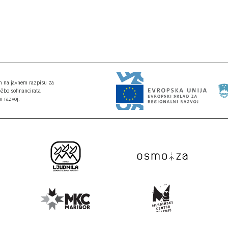
an na javnem razpisu za
ožbo sofinancirata
i razvoj.