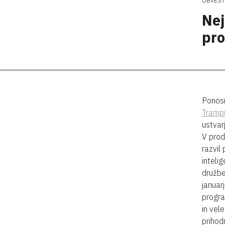
OBVEST
Nej
pro
Ponosn
Tramp
ustvar
V prod
razvil
inteli
družbe
januar
progra
in vel
prihodn