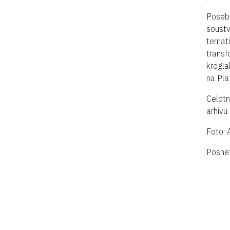
Posebn
soustv
temati
transf
krogla
na Pla
Celot
arhivu
Foto: 
Posnet