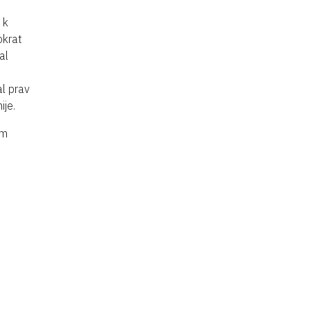
k
okrat
al
l prav
ije.
em