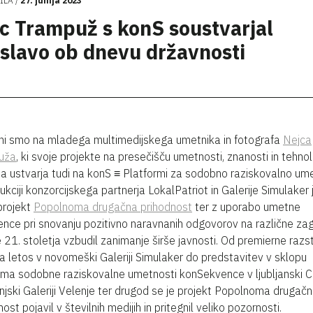
ILA
27. junija 2023
c Trampuž s konS soustvarjal
slavo ob dnevu državnosti
i smo na mladega multimedijskega umetnika in fotografa
Nejca
uža
, ki svoje projekte na presečišču umetnosti, znanosti in tehnol
ja ustvarja tudi na konS ≡ Platformi za sodobno raziskovalno um
ukciji konzorcijskega partnerja LokalPatriot in Galerije Simulaker 
 projekt
Popolnoma drugačna prihodnost
ter z uporabo umetne
gence pri snovanju pozitivno naravnanih odgovorov na različne za
 21. stoletja vzbudil zanimanje širše javnosti. Od premierne raz
ja letos v novomeški Galeriji Simulaker do predstavitev v sklopu
ma sodobne raziskovalne umetnosti konSekvence v ljubljanski C
enjski Galeriji Velenje ter drugod se je projekt Popolnoma drugač
ost pojavil v številnih medijih in pritegnil veliko pozornosti.