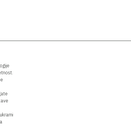
ogije
etnost.
je
gate
stave
ukrarni
na