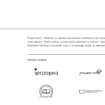
Projekt konS - Platforma za sodobno raziskovalno umetnost je bil izbr
izbor operacij “Mreža centrov raziskovalnih umetnosti in kulture”. Nal
Republika Slovenija in Evropska unija iz Evropskega sklada za regionaln
Partnerji projekta