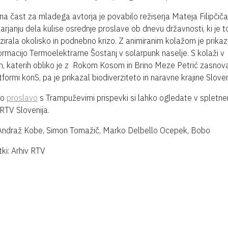
a čast za mladega avtorja je povabilo režiserja
Mateja Filipčiča
arjanju dela kulise osrednje proslave ob dnevu državnosti, ki
je t
zirala okolisko in podnebno krizo. Z a
nimiranim kolažom je prikaz
ormacijo Termoelektrarne Šostanj v solarpunk naselje. S kolaži v
h, katerih obliko je z
Rokom Kosom in
Brino Meze Petrić
zasnova
tformi konS, pa je prikazal biodiverziteto in naravne krajine Sloven
no
proslavo
s Trampuževimi prispevki si lahko ogledate v spletn
 RTV Slovenija.
Andraž Kobe, Simon Tomažič, Marko Delbello Ocepek, Bobo
ki: Arhiv RTV