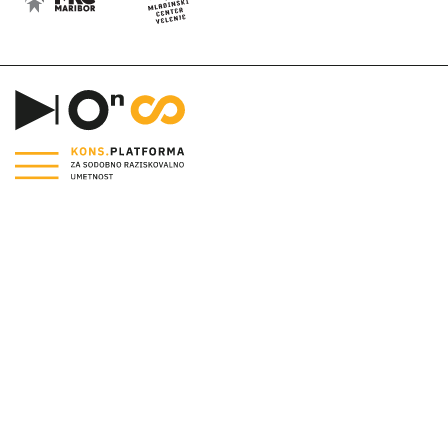
E:
info@kons-platforma.org
PR:
pr@kons-platforma.org
FB:
facebook.com/kons.platform
IG:
instagram.com/kons_platform
PRIJAVA NA
E-NOVICE
Vpišite svoj e-naslov
POŠLJI