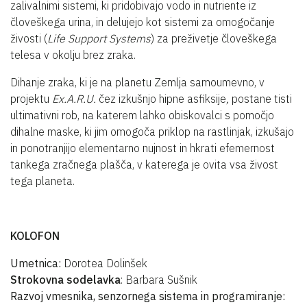
zalivalnimi sistemi, ki pridobivajo vodo in nutriente iz
človeškega urina, in delujejo kot sistemi za omogočanje
živosti (
L
ife
S
upport
S
ystems
) za preživetje človeškega
telesa v okolju brez zraka.
Dihanje zraka, ki je na planetu Zemlja samoumevno, v
projektu
Ex.A.R.U.
čez izkušnjo hipne asfiksije
,
postane tisti
ultimativni rob, na katerem lahko obiskovalci s pomočjo
dihalne maske, ki jim omogoča priklop na rastlinjak, izkušajo
in ponotranjijo elementarno nujnost in hkrati efemernost
tankega zračnega plašča, v katerega je ovita vsa živost
tega planeta.
KOLOFON
Umetnica:
Dorotea Dolinšek
Strokovna sodelavka
: Barbara Sušnik
Razvoj vmesnika, senzornega sistema in programiranje: