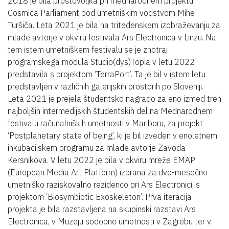
2018 je bila prostovoljka pri mednarodnem projektu
Cosmica Parliament pod umetniškim vodstvom Mihe
Turšiča. Leta 2021 je bila na tritedenskem izobraževanju za
mlade avtorje v okviru festivala Ars Electronica v Linzu. Na
tem istem umetniškem festivalu se je znotraj
programskega modula Studio(dys)Topia v letu 2022
predstavila s projektom ‘TerraPort’. Ta je bil v istem letu
predstavljen v različnih galerijskih prostorih po Sloveniji.
Leta 2021 je prejela študentsko nagrado za eno izmed treh
najboljših intermedijskih študentskih del na Mednarodnem
festivalu računalniških umetnosti v Mariboru, za projekt
‘Postplanetary state of being’, ki je bil izveden v enoletnem
inkubacijskem programu za mlade avtorje Zavoda
Kersnikova. V letu 2022 je bila v okviru mreže EMAP
(European Media Art Platform) izbrana za dvo-mesečno
umetniško raziskovalno rezidenco pri Ars Electronici, s
projektom ‘Biosymbiotic Exoskeleton’. Prva iteracija
projekta je bila razstavljena na skupinski razstavi Ars
Electronica, v Muzeju sodobne umetnosti v Zagrebu ter v