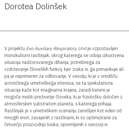
Dorotea Dolinšek
V projektu
Exo Auxiliary Respiratory Unit
je vzpostavljen
monokulturni rastlinjak, okrog katerega se odvija izkustvena
situacija nadzorovanega dihanja, potrebnega za
vzdrževanje človeških funkcij, kjer zraka ni, ga primankuje ali
pa je neprimeren za vdihovanje. V vesolju, ki je v središču
avtoričinega umetniškega interesa, se ta spekulativna
situacija kaže kot imaginarna krajina, zaradi katere je
mogoče misliti preživetje človeka, ki je fiziološko določen z
atmosferskim substratom planeta, s katerega prihaja.
Rastlinjak je v umetniškem scenariju zamišljen kot eden od
mnogih enot, zasajenih z rastlinami, ki so optimizirane za
čimvečjo proizvodnjo kisika, opremljenih s senzorji in