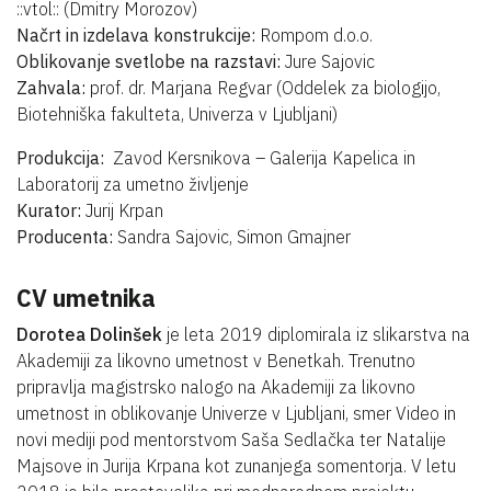
::vtol:: (Dmitry Morozov)
Načrt in izdelava konstrukcije:
Rompom d.o.o.
Oblikovanje svetlobe na razstavi:
Jure Sajovic
Zahvala:
prof. dr. Marjana Regvar (Oddelek za biologijo,
Biotehniška fakulteta, Univerza v Ljubljani)
Produkcija:
Zavod Kersnikova – Galerija Kapelica in
Laboratorij za umetno življenje
Kurator:
Jurij Krpan
Producenta:
Sandra Sajovic, Simon Gmajner
CV umetnika
Dorotea Dolinšek
je leta 2019 diplomirala iz slikarstva na
Akademiji za likovno umetnost v Benetkah. Trenutno
pripravlja magistrsko nalogo na Akademiji za likovno
umetnost in oblikovanje Univerze v Ljubljani, smer Video in
novi mediji pod mentorstvom Saša Sedlačka ter Natalije
Majsove in Jurija Krpana kot zunanjega somentorja. V letu