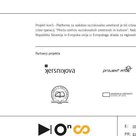
Projekt konS - Platforma za sodobno raziskovalno umetnost je bil izbr
izbor operacij “Mreža centrov raziskovalnih umetnosti in kulture”. Nal
Republika Slovenija in Evropska unija iz Evropskega sklada za regionaln
Partnerji projekta
E:
i
PR:
p