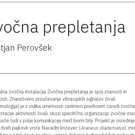
vočna prepletanja
tjan Perovšek
lna zvočna instalacija Zvočna prepletanja je spoj znanosti in
sti. Znanstveno proučevanje vibracijskih signalov živali
emologija) je z vidika umetnosti zanimivo predvsem zaradi zvočn
stacije aktivnosti živali, skozi specifično organizacijo zvočne ma
seže tudi v polje komunikacije med živimi bitji. Projekt je osredinj
dveh pajkovk vrste Navadni križevec (
Araneus diadematus
); mr