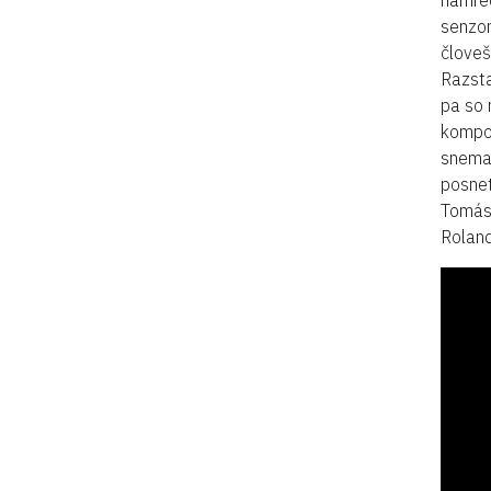
namreč
senzor
človeš
Razsta
pa so 
kompoz
sneman
posnet
Tomás 
Roland