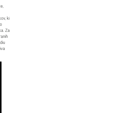
že,
ov, ki
jo
ka. Za
ranih
diu
iva