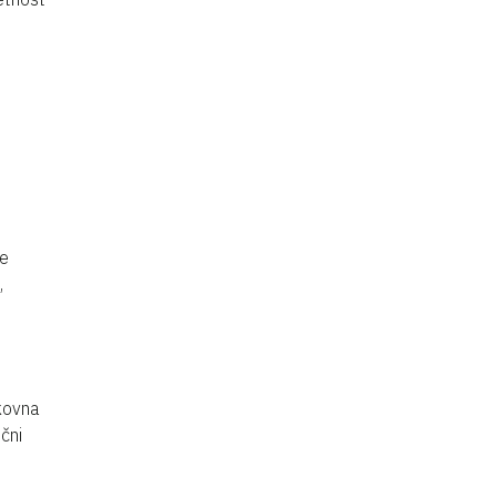
ne
,
okovna
čni