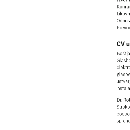
Kurira
Likovn
Odnosi
Prevod
CV 
Boštj
Glasbe
elektr
glasbe
ustvar
instala
Dr. Ro
Stroko
podpor
spreho