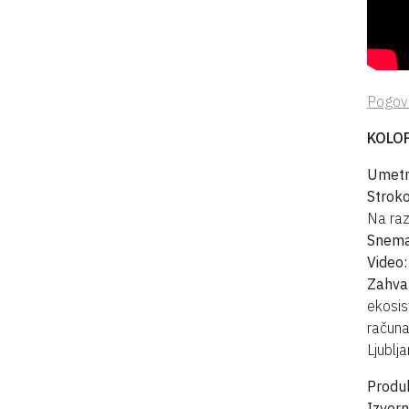
Pogovo
KOLO
Umetn
Stroko
Na raz
Snema
Video
Zahva
ekosis
računa
Ljublj
Produk
Izvorn