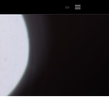
Odpri meni
EN