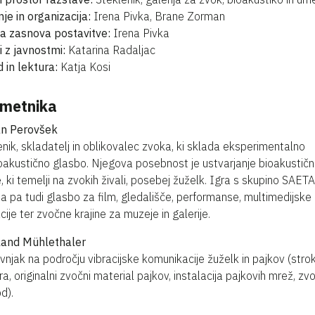
nje in organizacija:
Irena Pivka, Brane Zorman
a zasnova postavitve:
Irena Pivka
 z javnostmi:
Katarina Radaljac
 in lektura:
Katja Kosi
umetnika
an Perovšek
nik, skladatelj in oblikovalec zvoka, ki sklada eksperimentalno
oakustično glasbo. Njegova posebnost je ustvarjanje bioakustič
, ki temelji na zvokih živali, posebej žuželk. Igra s skupino SAETA
ja pa tudi glasbo za film, gledališče, performanse, multimedijske
cije ter zvočne krajine za muzeje in galerije.
land Mühlethaler
vnjak na področju vibracijske komunikacije žuželk in pajkov (str
a, originalni zvočni material pajkov, instalacija pajkovih mrež, zvo
d).