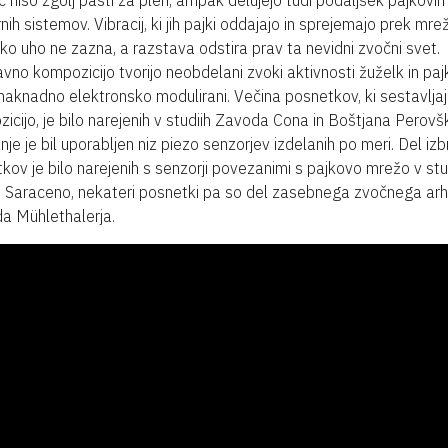
 niso zgolj pasti za plen, ampak delujejo tudi podaljšek pajkovih
nih sistemov. Vibracij, ki jih pajki oddajajo in sprejemajo prek mre
ko uho ne zazna, a razstava odstira prav ta nevidni zvočni svet.
vno kompozicijo tvorijo neobdelani zvoki aktivnosti žuželk in pajk
naknadno elektronsko modulirani. Večina ​​posnetkov, ki sestavlja
icijo, je bilo narejenih v studiih Zavoda Cona in Boštjana Perovš
je je bil uporabljen niz piezo senzorjev izdelanih po meri. Del izb
kov je bilo narejenih s senzorji povezanimi s pajkovo mrežo v stu
Saraceno, nekateri posnetki pa so del zasebnega zvočnega arh
a Mühlethalerja.