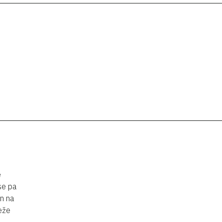
e
se pa
en na
eže