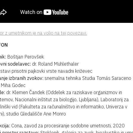
r z umetnikom je na voljo na tej povezavi.
FON
ik:
Boštjan Perovšek
vni sodelavec:
dr. Roland Mühlethaler
stavi prisotni pajkovki vrste navadni križevec
nje izbranih zvokov:
snemalna tehnika Studia Tomás Saraceno
:
Miha Godec
le:
dr. Klemen Čandek (Oddelek za raziskave organizmov in
temov, Nacionalni inštitut za biologijo, Ljubljana), Laboratorij za
lniški vid (Fakulteta za računalništvo in informatiko, Univerza v
ani), studio Gledališče Ane Monro
cija:
Cona, zavod za procesiranje sodobne umetnosti, 2020
i prostor razstave:
Steklenik, galerija za zvok, bioakustiko in u