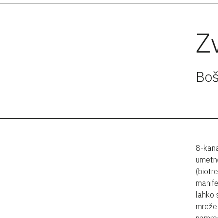
Z
Boš
8-kana
umetno
(biotr
manife
lahko 
mreže 