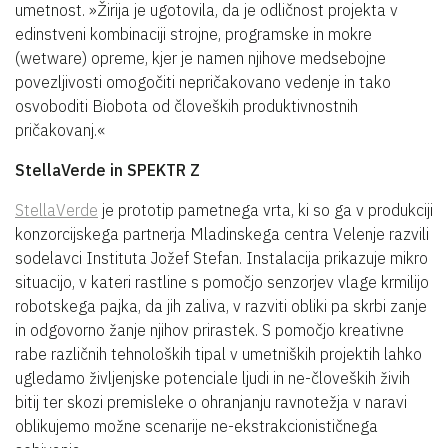
umetnost. »Žirija je ugotovila, da je odličnost projekta v
edinstveni kombinaciji strojne, programske in mokre
(wetware) opreme, kjer je namen njihove medsebojne
povezljivosti omogočiti nepričakovano vedenje in tako
osvoboditi Biobota od človeških produktivnostnih
pričakovanj.«
StellaVerde in SPEKTR Z
StellaVerde
je prototip pametnega vrta, ki so ga v produkciji
konzorcijskega partnerja Mladinskega centra Velenje razvili
sodelavci Instituta Jožef Stefan. Instalacija prikazuje mikro
situacijo, v kateri rastline s pomočjo senzorjev vlage krmilijo
robotskega pajka, da jih zaliva, v razviti obliki pa skrbi zanje
in odgovorno žanje njihov prirastek. S pomočjo kreativne
rabe različnih tehnoloških tipal v umetniških projektih lahko
ugledamo življenjske potenciale ljudi in ne-človeških živih
bitij ter skozi premisleke o ohranjanju ravnotežja v naravi
oblikujemo možne scenarije ne-ekstrakcionističnega