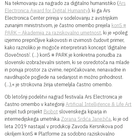
Na tekmovanju za nagrado za digitalno humanistiko (
Ars
Electronica Award for Digital Humanity
), ki ga Ars
Electronica Center prireja v sodelovanju z avstrijskim
zunanjim ministrstvom, je častno omembo prejela
konS ≡
PARK – Akademija za raziskovalno umetnost
, ki je »poleg
izjemno prepričljive kakovosti in izvirnosti čudovit primer,
kako raznoliko je mogoče interpretirati koncept ‘digitalne
človečnosti’. (…) konS ≡ PARK je konkretna ponudba za
slovenski izobraževalni sistem, ki se osredotoča na mlade
in ponuja prostor za izvirne, nepričakovane, nenavadne in
navdihujoče poglede na sedanjost in možno prihodnost.
(…),« je strokovna žirija utemeljila častno omembo.
Ob letošnji podelitvi nagrad festivala Ars Electronica je
častno omembo v kategoriji
Artificial Intelligence & Life Art
prejel tudi projekt
Biobot
slovenskega kiparja in
intermedijskega umetnika
Zorana Srdića Janežiča
, ki je od
leta 2019 nastajal v produkciji Zavoda Kersnikova pod
okriljem konS ≡ Platforme za sodobno raziskovalno