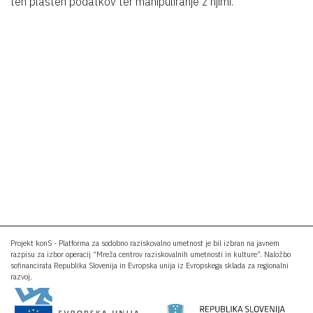
teh plasteh podatkov ter manipuliranje z njimi.
Projekt konS - Platforma za sodobno raziskovalno umetnost je bil izbran na javnem
razpisu za izbor operacij “Mreža centrov raziskovalnih umetnosti in kulture”. Naložbo
sofinancirata Republika Slovenija in Evropska unija iz Evropskega sklada za regionalni
razvoj.