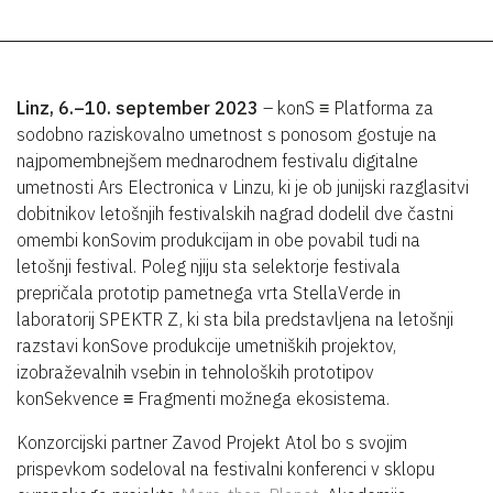
Linz, 6.–10. september 2023
– konS ≡ Platforma za
sodobno raziskovalno umetnost s ponosom gostuje na
najpomembnejšem mednarodnem festivalu digitalne
umetnosti Ars Electronica v Linzu, ki je ob junijski razglasitvi
dobitnikov letošnjih festivalskih nagrad dodelil dve častni
omembi konSovim produkcijam in obe povabil tudi na
letošnji festival. Poleg njiju sta selektorje festivala
prepričala prototip pametnega vrta StellaVerde in
laboratorij SPEKTR Z, ki sta bila predstavljena na letošnji
razstavi konSove produkcije umetniških projektov,
izobraževalnih vsebin in tehnoloških prototipov
konSekvence ≡ Fragmenti možnega ekosistema.
Konzorcijski partner Zavod Projekt Atol bo s svojim
prispevkom sodeloval na festivalni konferenci v sklopu