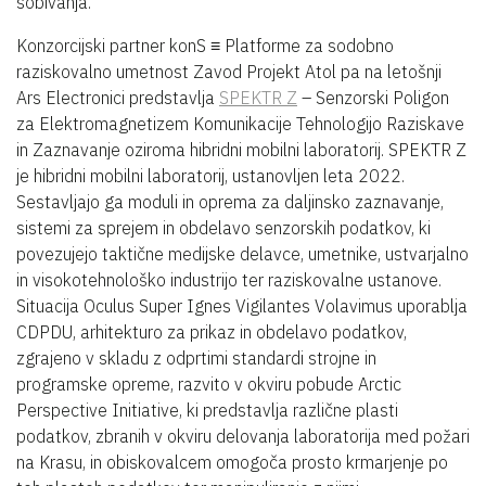
sobivanja.
Konzorcijski partner konS ≡ Platforme za sodobno
raziskovalno umetnost Zavod Projekt Atol pa na letošnji
Ars Electronici predstavlja
SPEKTR Z
– Senzorski Poligon
za Elektromagnetizem Komunikacije Tehnologijo Raziskave
in Zaznavanje oziroma hibridni mobilni laboratorij. SPEKTR Z
je hibridni mobilni laboratorij, ustanovljen leta 2022.
Sestavljajo ga moduli in oprema za daljinsko zaznavanje,
sistemi za sprejem in obdelavo senzorskih podatkov, ki
povezujejo taktične medijske delavce, umetnike, ustvarjalno
in visokotehnološko industrijo ter raziskovalne ustanove.
Situacija Oculus Super Ignes Vigilantes Volavimus uporablja
CDPDU, arhitekturo za prikaz in obdelavo podatkov,
zgrajeno v skladu z odprtimi standardi strojne in
programske opreme, razvito v okviru pobude Arctic
Perspective Initiative, ki predstavlja različne plasti
podatkov, zbranih v okviru delovanja laboratorija med požari
na Krasu, in obiskovalcem omogoča prosto krmarjenje po