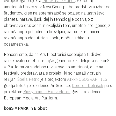
evropskega projekta
More-than-Planet
. Akademija
umetnosti Univerze v Novi Gorici pa bo predstavila izbor del
študentov, ki se na spreminjajoč se pogled na lastništvo
planeta, narave, ljudi, idej in tehnologije odzivajo z
obravnavo družbenih in okoljskih tem, umetne inteligence, z
razmišljanji o prihodnosti brez ljudi, pa tudi z intimnimi
razmišljanji o identitetah, spolu, moči in krhkosti
posameznika.
Ponosni smo, da na Ars Electronici sodelujeta tudi dve
raziskovalni umetnici mlajše generacije, ki delujeta na konS
≡ Platformi za sodobno raziskovalno umetnost, a se na
festivalu predstavljata s projekti, ki so nastali v drugih
režijah.
Špela Petrič
je s projektom
AIxxNOSOGRAPHIES
gostja letošnje rezidence ArtScience,
Dorotea Dolinšek
pa s
projektom
Biosymbiotic Exoskeleton
gostja rezidence
European Media Art Platform.
konS ≡ PARK in Biobot