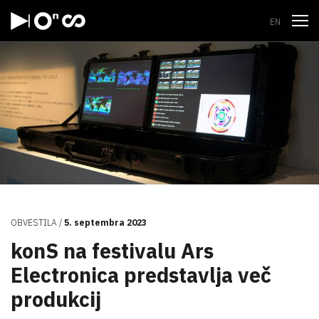
Odpri
EN
OBVESTILA
5. septembra 2023
konS na festivalu Ars
Electronica predstavlja več
produkcij