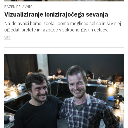
BAZEN DELAVNIC
Vizualiziranje ionizirajočega sevanja
Na delavnici bomo izdelali bomo meglično celico in si v njej
ogledali prelete in razpade visokoenergijskih delcev.
VEČ