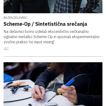
BAZEN DELAVNIC
Scheme-Op / Sintetistična srečanja
Na delavnici bomo izdelali ekscentrično večkanalno
signalno mešalko Scheme-Op in spoznali eksperimentalno
zvočno prakso 'no input mixing'.
VEČ