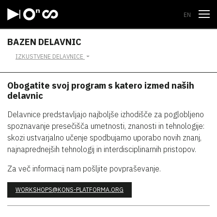
Odpri
EN
BAZEN DELAVNIC
IZKUSTVENE DELAVNICE
Obogatite svoj program s katero izmed naših
delavnic
Delavnice predstavljajo najboljše izhodišče za poglobljeno
spoznavanje presečišča umetnosti, znanosti in tehnologije:
skozi ustvarjalno učenje spodbujamo uporabo novih znanj,
najnaprednejših tehnologij in interdisciplinarnih pristopov.
Za več informacij nam pošljite povpraševanje.
WORKSHOPS@KONS-PLATFORMA.ORG