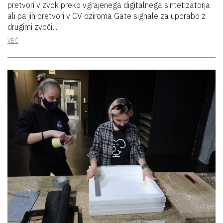
pretvori v zvok preko vgrajenega digitalnega sintetizatorja
ali pa jih pretvori v CV oziroma Gate signale za uporabo z
drugimi zvočili.
VEČ