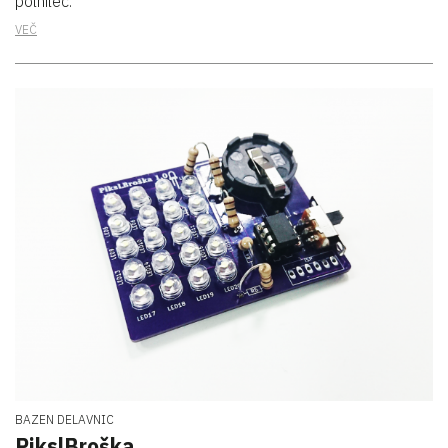
polnilec.
VEČ
BAZEN DELAVNIC
PikslBroška