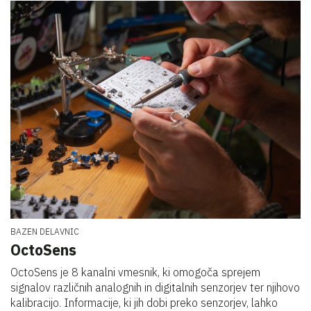
BAZEN DELAVNIC
OctoSens
OctoSens je 8 kanalni vmesnik, ki omogoča sprejem
signalov različnih analognih in digitalnih senzorjev ter njihovo
kalibracijo. Informacije, ki jih dobi preko senzorjev, lahko