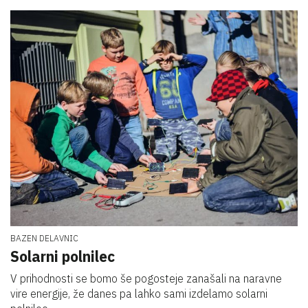
BAZEN DELAVNIC
Solarni polnilec
V prihodnosti se bomo še pogosteje zanašali na naravne
vire energije, že danes pa lahko sami izdelamo solarni